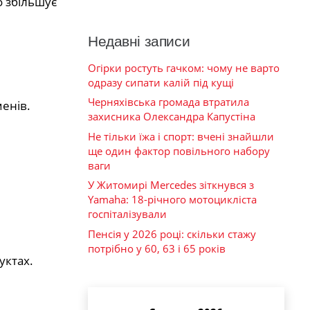
о збільшує
Недавні записи
Огірки ростуть гачком: чому не варто
одразу сипати калій під кущі
Черняхівська громада втратила
менів.
захисника Олександра Капустіна
Не тільки їжа і спорт: вчені знайшли
ще один фактор повільного набору
ваги
У Житомирі Mercedes зіткнувся з
Yamaha: 18-річного мотоцикліста
госпіталізували
Пенсія у 2026 році: скільки стажу
потрібно у 60, 63 і 65 років
уктах.