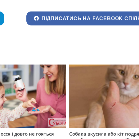
ПІДПИСАТИСЬ НА FACEBOOK СПІЛ
осся і довго не гояться
Собака вкусила або кіт подр