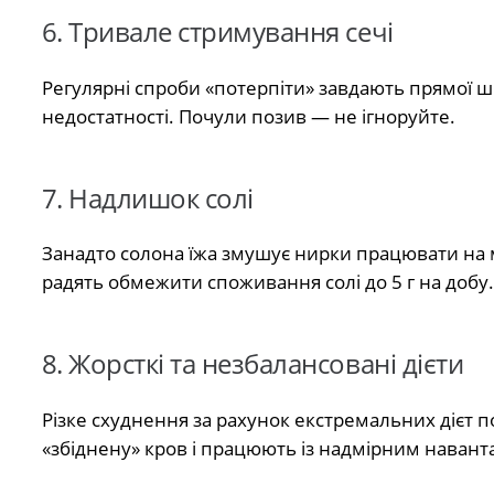
6. Тривале стримування сечі
Регулярні спроби «потерпіти» завдають прямої ш
недостатності. Почули позив — не ігноруйте.
7. Надлишок солі
Занадто солона їжа змушує нирки працювати на 
радять обмежити споживання солі до 5 г на добу.
8. Жорсткі та незбалансовані дієти
Різке схуднення за рахунок екстремальних дієт 
«збіднену» кров і працюють із надмірним наван