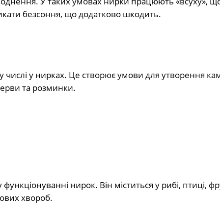
воднення. У таких умовах нирки працюють «всуху», щ
кати безсоння, що додатково шкодить.
му числі у нирках. Це створює умови для утворення ка
рерви та розминки.
функціонуванні нирок. Він міститься у рибі, птиці, фр
ових хвороб.