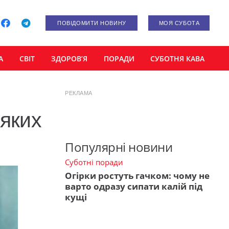
ПОВІДОМИТИ НОВИНУ
МОЯ СУБОТА
А
СВІТ
ЗДОРОВ’Я
ПОРАДИ
СУБОТНЯ КАВА
РЕКЛАМА
 яких
Популярні новини
Суботні поради
Огірки ростуть гачком: чому не
варто одразу сипати калій під
кущі