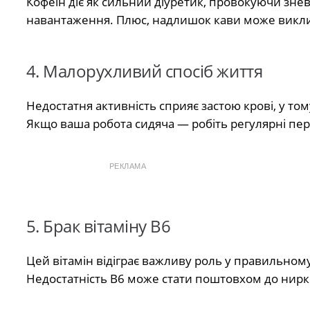
Кофеїн діє як сильний діуретик, провокуючи зне
навантаження. Плюс, надлишок кави може викли
4. Малорухливий спосіб життя
Недостатня активність сприяє застою крові, у то
Якщо ваша робота сидяча — робіть регулярні пе
РЕКЛАМА
5. Брак вітаміну B6
Цей вітамін відіграє важливу роль у правильному 
Недостатність B6 може стати поштовхом до нирк