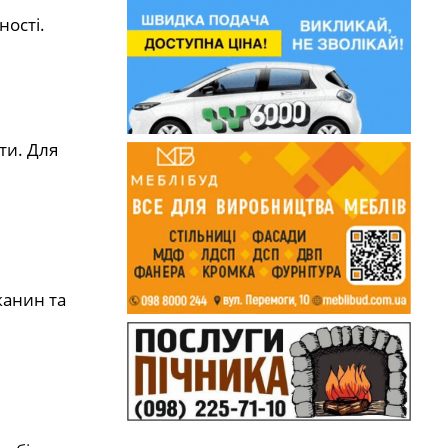
ості.
ти. Для
канин та