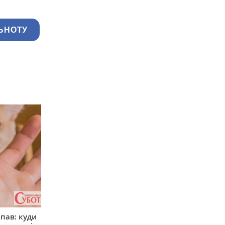
ЬНОТУ
япав: куди