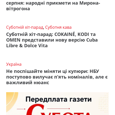
серпня: народні прикмети на Мирона-
вітрогона
Суботній хіт-парад
,
Суботня кава
Суботній хіт-парад: COKAINÉ, KODI та
OMEN представили нову версію Cuba
Libre & Dolce Vita
Україна
Не поспішайте міняти ці купюри: НБУ
поступово вилучає п’ять номіналів, але є
важливий нюанс