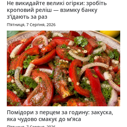
Не викидайте великі огірки: зробіть
кроповий реліш — взимку банку
з’їдають за раз
П’ятниця, 7 Серпня, 2026
Помідори з перцем за годину: закуска,
яка чудово смакує до м’яса
П’ятниця, 7 Серпня, 2026