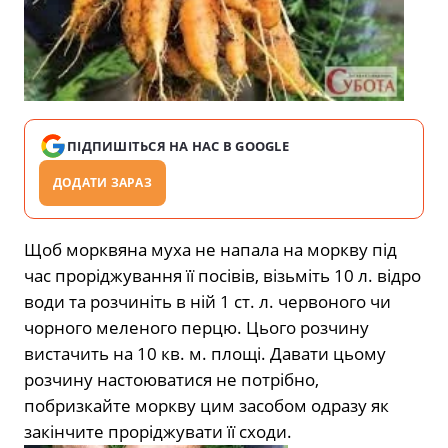
ПІДПИШІТЬСЯ НА НАС В GOOGLE
ДОДАТИ ЗАРАЗ
Щоб морквяна мyxа не напала на моркву під
час проріджування її посівів, візьміть 10 л. відро
води та розчиніть в ній 1 ст. л. червоного чи
чорного меленого перцю. Цього розчину
вистачить на 10 кв. м. площі. Давати цьому
розчину настоюватися не потрібно,
побризкайте моркву цим засобом одразу як
закінчите проріджувати її сходи.