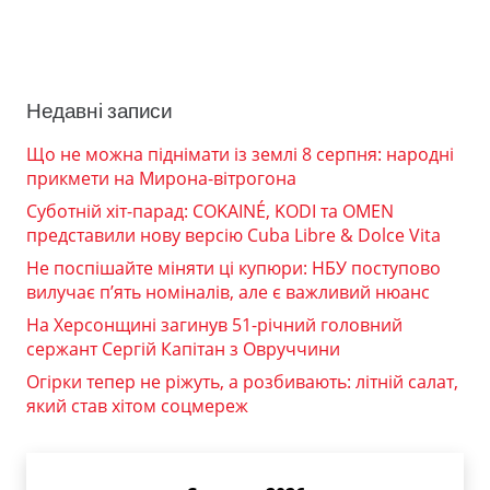
Недавні записи
Що не можна піднімати із землі 8 серпня: народні
прикмети на Мирона-вітрогона
Суботній хіт-парад: COKAINÉ, KODI та OMEN
представили нову версію Cuba Libre & Dolce Vita
Не поспішайте міняти ці купюри: НБУ поступово
вилучає п’ять номіналів, але є важливий нюанс
На Херсонщині загинув 51-річний головний
сержант Сергій Капітан з Овруччини
Огірки тепер не ріжуть, а розбивають: літній салат,
який став хітом соцмереж