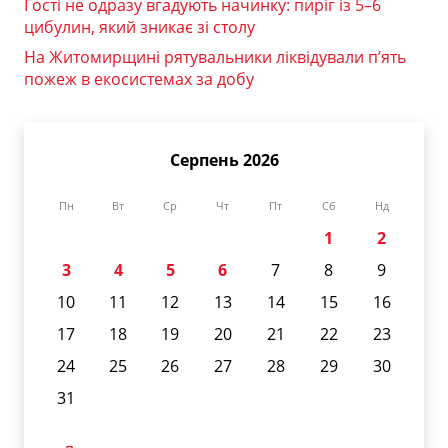
Гості не одразу вгадують начинку: пиріг із 5–6
цибулин, який зникає зі столу
На Житомирщині рятувальники ліквідували п’ять
пожеж в екосистемах за добу
Серпень 2026
Пн
Вт
Ср
Чт
Пт
Сб
Нд
1
2
3
4
5
6
7
8
9
10
11
12
13
14
15
16
17
18
19
20
21
22
23
24
25
26
27
28
29
30
31