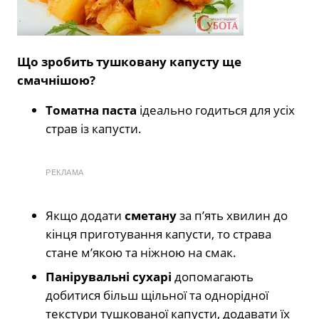
Що зробить тушковану капусту ще
смачнішою?
Томатна паста
ідеально годиться для усіх
страв із капусти.
РЕКЛАМА
Якщо додати
сметану
за п’ять хвилин до
кінця приготування капусти, то страва
стане м’якою та ніжною на смак.
Панірувальні сухарі
допомагають
добитися більш щільної та однорідної
текстури тушкованої капусти, додавати їх