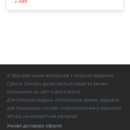
« Лип
© Використання матеріалів з інтернет-видання
Субота Онлайн дозволяється лише за умови
посилання на сайт subota.online
Для інтернет-видань обов’язкове пряме, відкрите
для пошукових систем гіперпосилання у першому
абзаці на конкретний матеріал.
Умови договору оферти