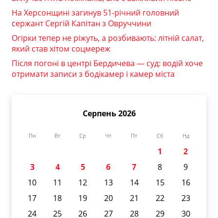
На Херсонщині загинув 51-річний головний
сержант Сергій Капітан з Овруччини
Огірки тепер не ріжуть, а розбивають: літній салат,
який став хітом соцмереж
Після погоні в центрі Бердичева — суд: водій хоче
отримати записи з бодікамер і камер міста
Серпень 2026
Пн
Вт
Ср
Чт
Пт
Сб
Нд
1
2
3
4
5
6
7
8
9
10
11
12
13
14
15
16
17
18
19
20
21
22
23
24
25
26
27
28
29
30