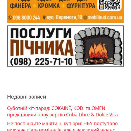
Недавні записи
Суботній хіт-парад: COKAINÉ, KODI та OMEN
представили нову версію Cuba Libre & Dolce Vita
Не поспішайте міняти ці купюри: НБУ поступово
вилучає п’ять номіналів, але є важливий нюанс