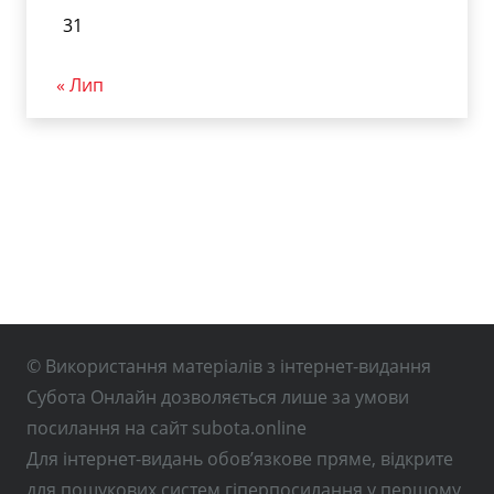
31
« Лип
© Використання матеріалів з інтернет-видання
Субота Онлайн дозволяється лише за умови
посилання на сайт subota.online
Для інтернет-видань обов’язкове пряме, відкрите
для пошукових систем гіперпосилання у першому