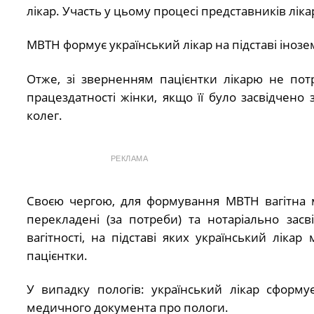
лікар. Участь у цьому процесі представників лік
МВТН формує український лікар на підставі інозем
Отже, зі зверненням пацієнтки лікарю не пот
працездатності жінки, якщо її було засвідчен
колег.
РЕКЛАМА
Своєю чергою, для формування МВТН вагітна 
перекладені (за потреби) та нотаріально засв
вагітності, на підставі яких український лік
пацієнтки.
У випадку пологів: український лікар сформу
медичного документа про пологи.