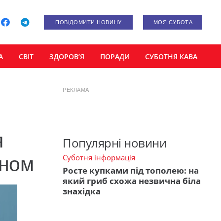
ПОВІДОМИТИ НОВИНУ
МОЯ СУБОТА
А
СВІТ
ЗДОРОВ’Я
ПОРАДИ
СУБОТНЯ КАВА
РЕКЛАМА
я
Популярні новини
Суботня інформація
оном
Росте купками під тополею: на
який гриб схожа незвична біла
знахідка