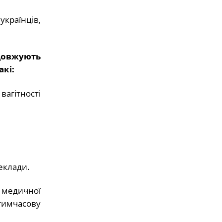
українців,
довжують
кі:
агітності
еклади.
 медичної
имчасову