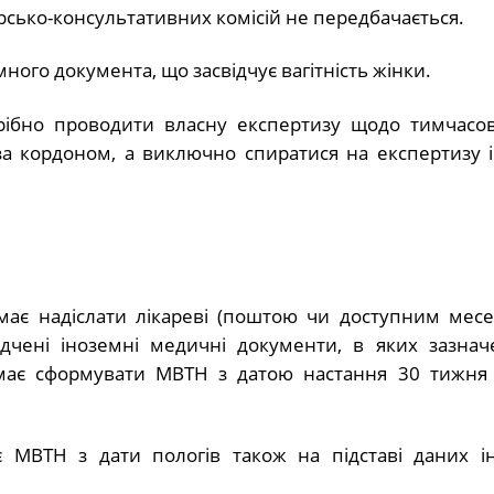
арсько-консультативних комісій не передбачається.
ного документа, що засвідчує вагітність жінки.
рібно проводити власну експертизу щодо тимчасов
о за кордоном, а виключно спиратися на експертизу 
має надіслати лікареві (поштою чи доступним мес
ідчені іноземні медичні документи, в яких зазнач
ар має сформувати МВТН з датою настання 30 тижня в
є МВТН з дати пологів також на підставі даних і