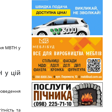
ння МВТН у
 у цій
роведення
ітність та