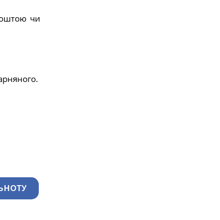
поштою чи
арняного.
ЬНОТУ