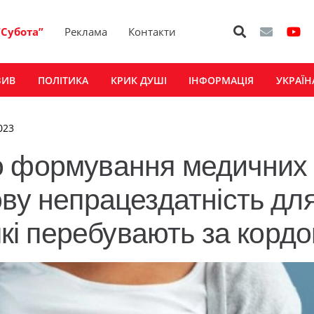
“Субота”
Реклама
Контакти
ЗИВ
ПОЛІТИКА
КРИК ДУШІ
ІНФОРМАЦІЯ
УКРАЇН
023
о формування медичних
ову непрацездатність дл
 які перебувають за корд