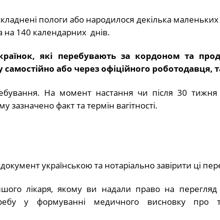
складнені пологи або народилося декілька маленьких 
а на 140 календарних днів.
країнок, які перебувають за кордоном та про
самостійно або через офіційного роботодавця, та
ебування. На момент настання чи після 30 тижня в
 зазначено факт та термін вагітності.
кумент українською та нотаріально завірити ці пер
іншого лікаря, якому ви надали право на перегляд
ребу у формуванні медичного висновку про т