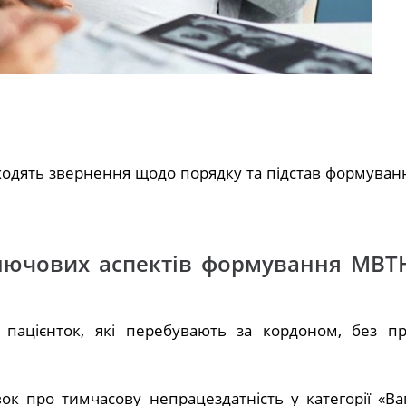
адходять звернення щодо порядку та підстав формува
лючових аспектів формування МВТН
 пацієнток, які перебувають за кордоном, без п
к про тимчасову непрацездатність у категорії «Ваг