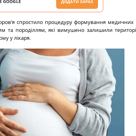
В GOOGLE
ДОДАТИ ЗАРАЗ
доровʼя спростило процедуру формування медичних 
им та породіллям, які вимушено залишили територі
му у лікаря.