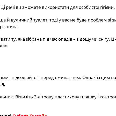
 Ці речі ви зможете використати для особистої гігієни.
ще й вуличний туалет, тоді у вас не буде проблем зі 
ернатива.
ти ту, яка зібрана під час опадів – з дощу чи снігу. Ц
лля.
нізмі, підсолюйте її перед вживанням. Однак із цим в
’я.
ник. Візьміть 2-літрову пластикову пляшку і контр
аналі
Субота Онлайн