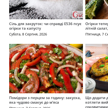
Сіль для закруток: чи справді Е536 псує
Огірки тепе
огірки та капусту
літній сала
Субота, 8 Серпня, 2026
П’ятниця, 7 С
Помідори з перцем за годину: закуска,
Що додати 
яка чудово смакує до м’яса
котлети ви
соковитими