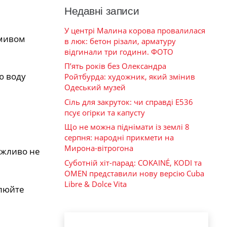
Недавні записи
У центрі Малина корова провалилася
змивом
в люк: бетон різали, арматуру
відгинали три години. ФОТО
П’ять років без Олександра
ю воду
Ройтбурда: художник, який змінив
Одеський музей
Сіль для закруток: чи справді Е536
псує огірки та капусту
Що не можна піднімати із землі 8
серпня: народні прикмети на
Мирона-вітрогона
ажливо не
Суботній хіт-парад: COKAINÉ, KODI та
OMEN представили нову версію Cuba
Libre & Dolce Vita
олюйте