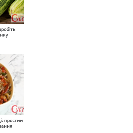
зробіть
анку
і: простий
вання