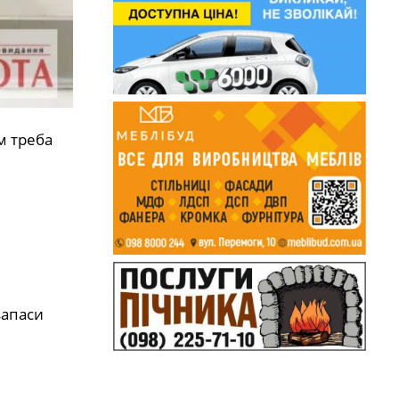
м треба
запаси