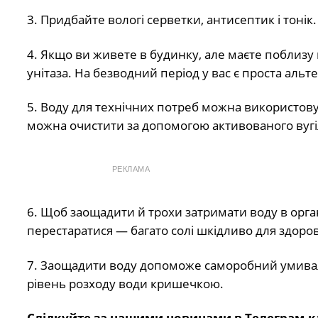
3. Придбайте вологі серветки, антисептик і тонік.
4. Якщо ви живете в будинку, але маєте поблизу 
унітаза. На безводний період у вас є проста альт
5. Воду для технічних потреб можна використовува
можна очистити за допомогою активованого вугі
РЕКЛАМА
6. Щоб заощадити й трохи затримати воду в орга
перестаратися — багато солі шкідливо для здоров
7. Заощадити воду допоможе саморобний умиваль
рівень розходу води кришечкою.
Слідкуйте за нашими новинами в Телеграм-к