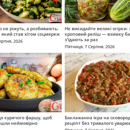
р не ріжуть, а розбивають:
Не викидайте великі огірки: 
т, який став хітом соцмереж
кроповий реліш — взимку б
з’їдають за раз
ерпня, 2026
П’ятниця, 7 Серпня, 2026
до курячого фаршу, щоб
Баклажанна ікра на сковород
йшли неймовірно
рецепт без тривалого уварю