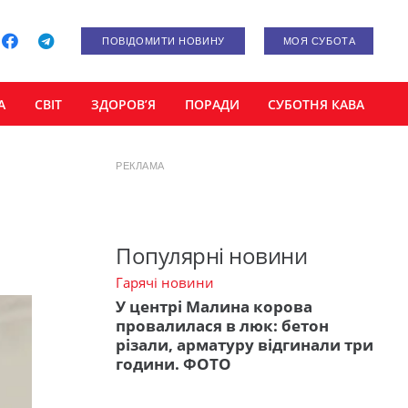
ПОВІДОМИТИ НОВИНУ
МОЯ СУБОТА
А
СВІТ
ЗДОРОВ’Я
ПОРАДИ
СУБОТНЯ КАВА
РЕКЛАМА
Популярні новини
Гарячі новини
У центрі Малина корова
провалилася в люк: бетон
різали, арматуру відгинали три
години. ФОТО