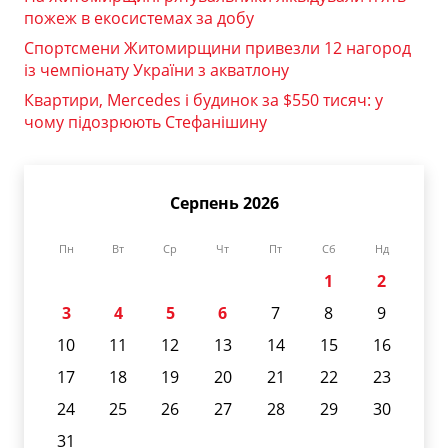
пожеж в екосистемах за добу
Спортсмени Житомирщини привезли 12 нагород
із чемпіонату України з акватлону
Квартири, Mercedes і будинок за $550 тисяч: у
чому підозрюють Стефанішину
Серпень 2026
Пн
Вт
Ср
Чт
Пт
Сб
Нд
1
2
3
4
5
6
7
8
9
10
11
12
13
14
15
16
17
18
19
20
21
22
23
24
25
26
27
28
29
30
31