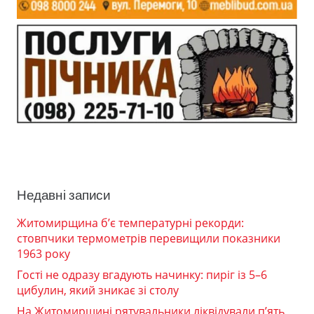
Недавні записи
Житомирщина б’є температурні рекорди:
стовпчики термометрів перевищили показники
1963 року
Гості не одразу вгадують начинку: пиріг із 5–6
цибулин, який зникає зі столу
На Житомирщині рятувальники ліквідували п’ять