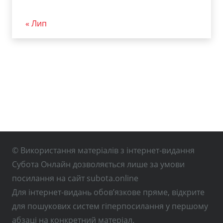
« Лип
© Використання матеріалів з інтернет-видання
Субота Онлайн дозволяється лише за умови
посилання на сайт subota.online
Для інтернет-видань обов’язкове пряме, відкрите
для пошукових систем гіперпосилання у першому
абзаці на конкретний матеріал.