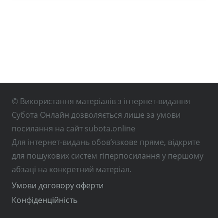
© Використання матеріалів з інтернет-видання
Субота Онлайн дозволяється лише за умови
посилання на сайт subota.online
Для інтернет-видань обов’язкове пряме, відкрите
для пошукових систем гіперпосилання у першому
абзаці на конкретний матеріал.
Умови договору оферти
Конфіденційність