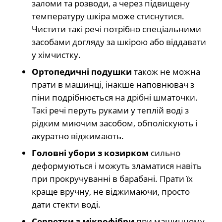
заломи та розводи, а через підвищену
температуру шкіра може стиснутися.
Чистити такі речі потрібно спеціальними
засобами догляду за шкірою або віддавати
у хімчистку.
Ортопедичні подушки
також не можна
прати в машинці, інакше наповнювач з
піни подрібнюється на дрібні шматочки.
Такі речі перуть руками у теплій воді з
рідким миючим засобом, обполіскують і
акуратно віджимають.
Головні убори з козирком
сильно
деформуються і можуть зламатися навіть
при прокручуванні в барабані. Прати їх
краще вручну, не віджимаючи, просто
дати стекти воді.
Серветки з мікрофібри
при машинному