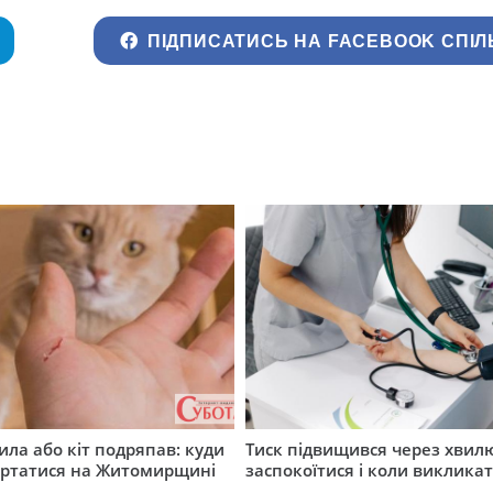
ПІДПИСАТИСЬ НА FACEBOOK СПІЛ
ила або кіт подряпав: куди
Тиск підвищився через хвил
ертатися на Житомирщині
заспокоїтися і коли виклика