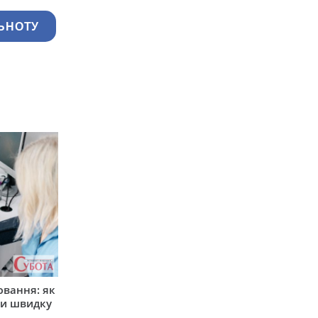
ЬНОТУ
ювання: як
ти швидку