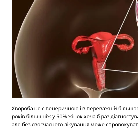
Хвороба не є венеричною і в переважній більшост
років більш ніж у 50% жінок хоча б раз діагност
але без своєчасного лікування може спровокува