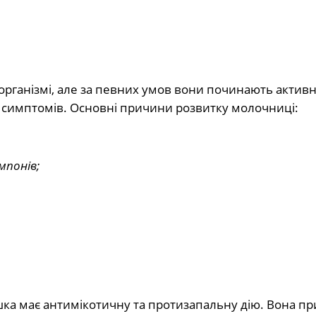
організмі, але за певних умов вони починають актив
симптомів. Основні причини розвитку молочниці:
мпонів;
ка має антимікотичну та протизапальну дію. Вона п