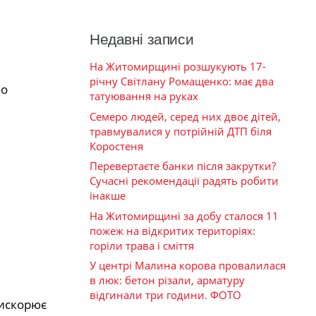
Недавні записи
На Житомирщині розшукують 17-
річну Світлану Ромащенко: має два
но
татуювання на руках
Семеро людей, серед них двоє дітей,
травмувалися у потрійній ДТП біля
Коростеня
Перевертаєте банки після закрутки?
Сучасні рекомендації радять робити
інакше
На Житомирщині за добу сталося 11
пожеж на відкритих територіях:
горіли трава і сміття
У центрі Малина корова провалилася
в люк: бетон різали, арматуру
відгинали три години. ФОТО
рискорює