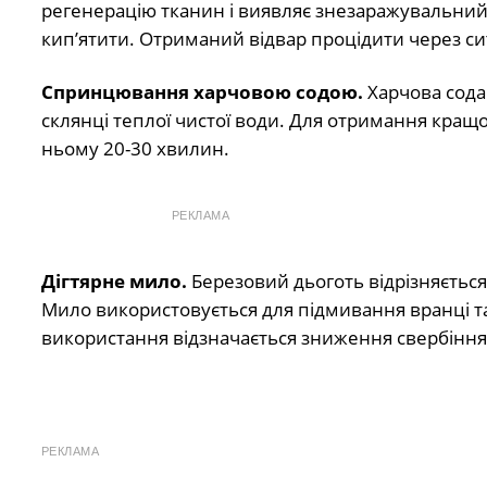
регенерацію тканин і виявляє знезаражувальний е
кип’ятити. Отриманий відвар процідити через си
Спринцювання харчовою содою.
Харчова сода 
склянці теплої чистої води. Для отримання кращо
ньому 20-30 хвилин.
РЕКЛАМА
Дігтярне мило.
Березовий дьоготь відрізняєтьс
Мило використовується для підмивання вранці та 
використання відзначається зниження свербіння 
РЕКЛАМА