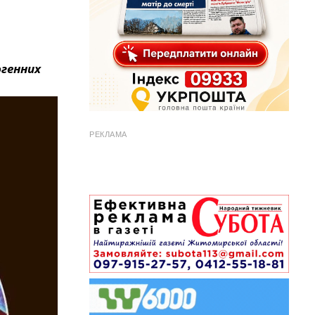
огенних
РЕКЛАМА