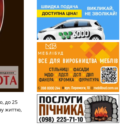
, до 25
зу життю,