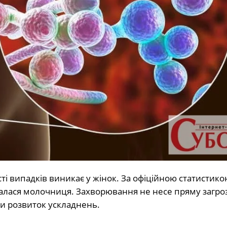
і випадків виникає у жінок. За офіційною статистикою
увалася молочниця. Захворювання не несе пряму загро
ти розвиток ускладнень.