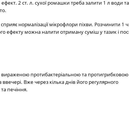
фект. 2 ст. л. сухої ромашки треба залити 1 л води та
то.
сприяє нормалізації мікрофлори піхви. Розчинити 1 ч.
го ефекту можна налити отриману суміш у тазик і пос
я вираженою протибактеріальною та протигрибковою 
ввечері. Вже через кілька днів його регулярного
та печіння.