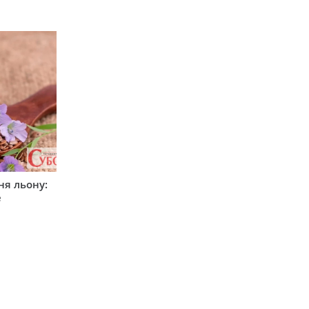
ня льону:
е