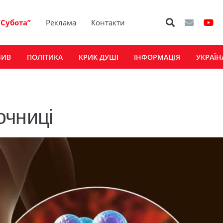
“Субота”
Реклама
Контакти
ЗИВ
ПОЛІТИКА
КРИК ДУШІ
ІНФОРМАЦІЯ
УКРАЇН
очниці