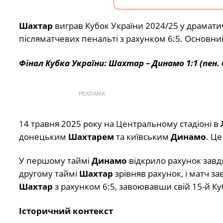
Шахтар
виграв
Кубок
України 2024/25
у
драмат
післяматчевих
пенальті
з
рахунком 6:5.
Основн
Фінал
Кубка
України:
Шахтар –
Динамо 1:1 (
пен. 
РЕКЛАМА
14
травня 2025
року
на
Центральному
стадіоні
в
донецьким
Шахтарем
та
київським
Динамо
.
Ц
У
першому
таймі
Динамо
відкрило
рахунок
завд
другому
таймі
Шахтар
зрівняв
рахунок,
і
матч
за
Шахтар
з
рахунком 6:5,
завоювавши
свій 15-
й
Ку
Історичний
контекст