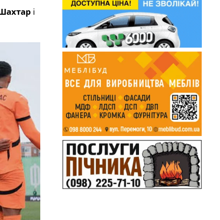
Шахтар
і