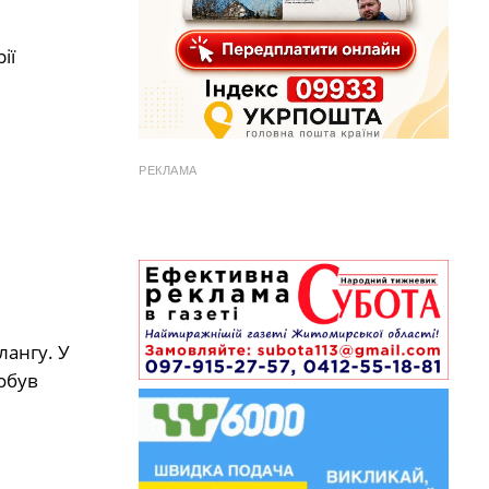
ії
РЕКЛАМА
лангу.
У
обув