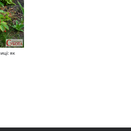
иці: як