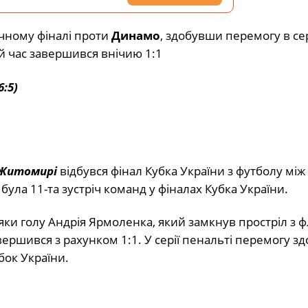
ичному
фіналі
проти
Динамо
,
здобувши
перемогу
в
сер
ий
час
завершився
внічию 1:1
6:5)
Житомирі
відбувся
фінал
Кубка
України
з
футболу
між
е
була 11-
та
зустріч
команд
у
фіналах
Кубка
України.
яки
голу
Андрія
Ярмоленка,
який
замкнув
простріл
з
ф
вершився
з
рахунком 1:1.
У
серії
пенальті
перемогу
зд
бок
України.