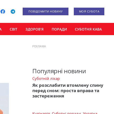
ПОВІДОМИТИ НОВИНУ
МОЯ СУБОТА
А
СВІТ
ЗДОРОВ’Я
ПОРАДИ
СУБОТНЯ КАВА
РЕКЛАМА
Популярні новини
Суботній лікар
Як розслабити втомлену спину
перед сном: проста вправа та
застереження
Кулінарія
,
Суботні поради
,
Україна