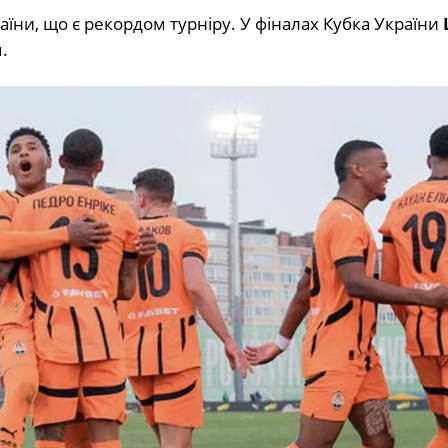
аїни,
що
є
рекордом
турніру.
У
фіналах
Кубка
України
.