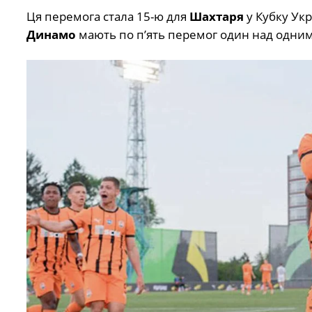
Ця
перемога
стала 15-
ю
для
Шахтаря
у
Кубку
Укр
Динамо
мають
по
п’ять
перемог
один
над
одним