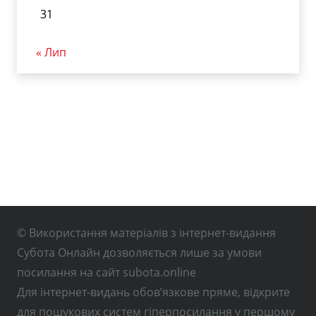
31
« Лип
© Використання матеріалів з інтернет-видання
Субота Онлайн дозволяється лише за умови
посилання на сайт subota.online
Для інтернет-видань обов’язкове пряме, відкрите
для пошукових систем гіперпосилання у першому