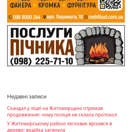
Недавні записи
Скандал у ліцеї на Житомирщині отримав
продовження: чому поліція не склала протокол
У Житомирському районі легковик врізався в
дерево: водійка загинула