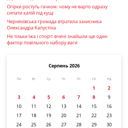
Огірки ростуть гачком: чому не варто одразу
сипати калій під кущі
Черняхівська громада втратила захисника
Олександра Капустіна
Не тільки їжа і спорт: вчені знайшли ще один
фактор повільного набору ваги
Серпень 2026
Пн
Вт
Ср
Чт
Пт
Сб
Нд
1
2
3
4
5
6
7
8
9
10
11
12
13
14
15
16
17
18
19
20
21
22
23
24
25
26
27
28
29
30