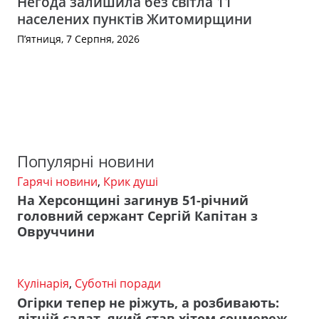
Негода залишила без світла 11
населених пунктів Житомирщини
П’ятниця, 7 Серпня, 2026
Популярні новини
Гарячі новини
,
Крик душі
На Херсонщині загинув 51-річний
головний сержант Сергій Капітан з
Овруччини
Кулінарія
,
Суботні поради
Огірки тепер не ріжуть, а розбивають:
літній салат, який став хітом соцмереж