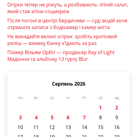
Огірки тепер не ріжуть, а розбивають: літній салат,
який став хітом соцмереж
Після погоні в центрі Бердичева — суд: водій хоче
отримати записи з бодікамер і камер міста
Не викидайте великі огірки: зробіть кроповий
реліш — взимку банку з’їдають за раз
Помер Вільям Орбіт — продюсер Ray of Light
Мадонни та альбому 13 гурту Blur
Серпень 2026
Пн
Вт
Ср
Чт
Пт
Сб
Нд
1
2
3
4
5
6
7
8
9
10
11
12
13
14
15
16