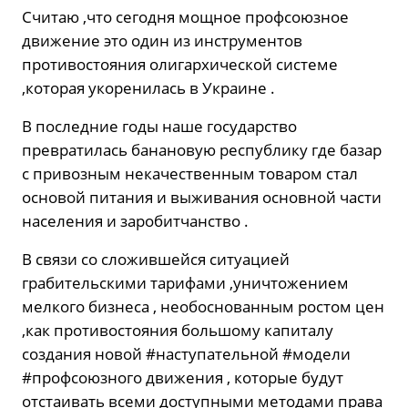
Считаю ,что сегодня мощное профсоюзное
движение это один из инструментов
противостояния олигархической системе
,которая укоренилась в Украине .
В последние годы наше государство
превратилась банановую республику где базар
с привозным некачественным товаром стал
основой питания и выживания основной части
населения и заробитчанство .
В связи со сложившейся ситуацией
грабительскими тарифами ,уничтожением
мелкого бизнеса , необоснованным ростом цен
,как противостояния большому капиталу
создания новой #наступательной #модели
#профсоюзного движения , которые будут
отстаивать всеми доступными методами права