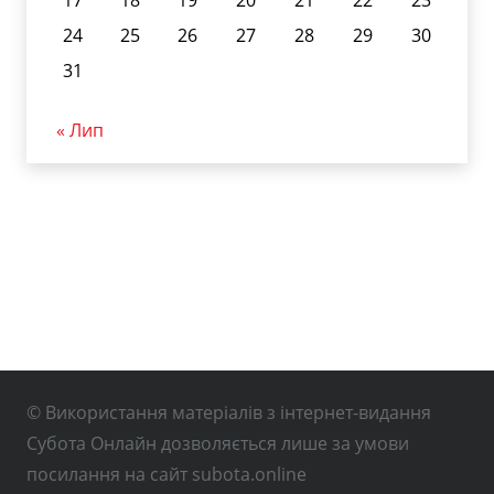
17
18
19
20
21
22
23
24
25
26
27
28
29
30
31
« Лип
© Використання матеріалів з інтернет-видання
Субота Онлайн дозволяється лише за умови
посилання на сайт subota.online