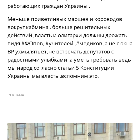
работающих граждан Украины .
Меньше приветливых маршев и хороводов
вокруг кабмина , больше решительных
действий ,власть и олигархи должны дрожать
видя #ФОпов, #учителей ,#медиков ,а не с окна
ВР ухмыляться ,не встречать депутатов с
радостными улыбками ,а уметь требовать ведь
мы народ согласно статьи 5 Конституции
Украины мы власть ,вспомним это.
РЕКЛАМА