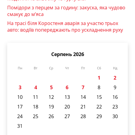
Помідори з перцем за годину: закуска, яка чудово
смакує до м’яса
На трасі біля Коростеня аварія за участю трьох
авто: водіїв попереджають про ускладнення руху
Серпень 2026
Пн
Вт
Ср
Чт
Пт
Сб
Нд
1
2
3
4
5
6
7
8
9
10
11
12
13
14
15
16
17
18
19
20
21
22
23
24
25
26
27
28
29
30
31