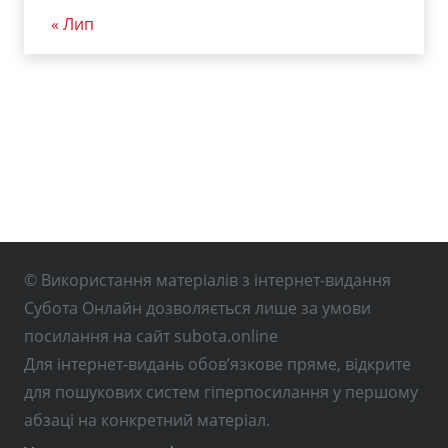
« Лип
© Використання матеріалів з інтернет-видання
Субота Онлайн дозволяється лише за умови
посилання на сайт subota.online
Для інтернет-видань обов’язкове пряме, відкрите
для пошукових систем гіперпосилання у першому
абзаці на конкретний матеріал.