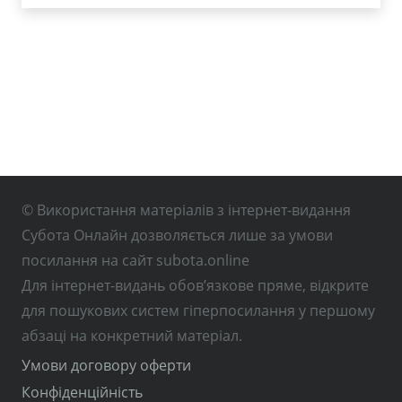
© Використання матеріалів з інтернет-видання
Субота Онлайн дозволяється лише за умови
посилання на сайт subota.online
Для інтернет-видань обов’язкове пряме, відкрите
для пошукових систем гіперпосилання у першому
абзаці на конкретний матеріал.
Умови договору оферти
Конфіденційність