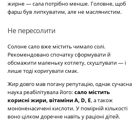
жирне — сала потрібно менше. Головне, щоб
фарш був липкуватим, але не маслянистим.
Не пересолити
Солоне сало вже містить чимало солі.
Рекомендовано спочатку сформувати й
обсмажити маленьку котлету, скуштувати — і
лише тоді коригувати смак.
Жир довго мав погану репутацію, однак сучасна
наука реабілітувала його:
сало містить
корисні жири, вітаміни A, D, E
, а також
мононенасичені кислоти. У помірній кількості
воно цілком доречне навіть у раціоні дітей.