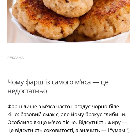
РЕКЛАМА
Чому фарш із самого м’яса — це
недостатньо
Фарш лише з м’яса часто нагадує чорно-біле
кіно: базовий смак є, але йому бракує глибини.
Особливо якщо м’ясо пісне. Відсутність жиру —
це відсутність соковитості, а значить — і “умамі”,