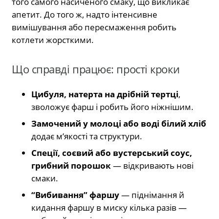
того самого насиченого смаку, що викликає
апетит. До того ж, надто інтенсивне
вимішування або пересмаження робить
котлети жорсткими.
Що справді працює: прості кроки
Цибуля, натерта на дрібній тертці
,
зволожує фарш і робить його ніжнішим.
Замочений у молоці або воді білий хліб
додає м’якості та структури.
Спеції, соєвий або вустерський соус,
грибний порошок
— відкривають нові
смаки.
“Вибивання” фаршу
— піднімання й
кидання фаршу в миску кілька разів —