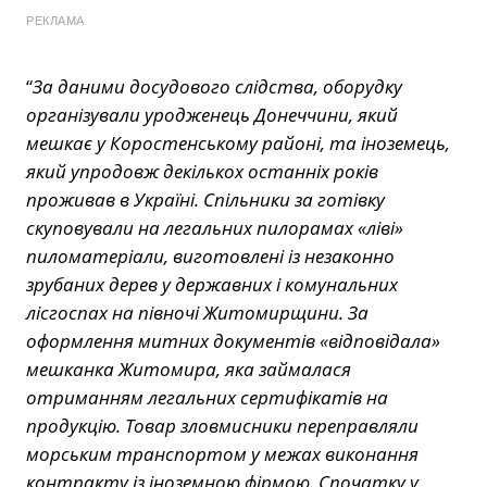
РЕКЛАМА
“
За даними досудового слідства, оборудку
організували уродженець Донеччини, який
мешкає у Коростенському районі, та іноземець,
який упродовж декількох останніх років
проживав в Україні. Спільники за готівку
скуповували на легальних пилорамах «ліві»
пиломатеріали, виготовлені із незаконно
зрубаних дерев у державних і комунальних
лісгоспах на півночі Житомирщини. За
оформлення митних документів «відповідала»
мешканка Житомира, яка займалася
отриманням легальних сертифікатів на
продукцію. Товар зловмисники переправляли
морським транспортом у межах виконання
контракту із іноземною фірмою. Спочатку у