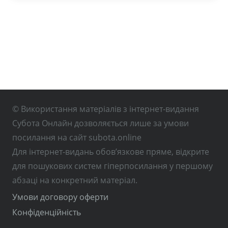
© Використання матеріалів з інтернет-видання
Субота Онлайн дозволяється лише за умови
посилання на сайт subota.online
Для інтернет-видань обов’язкове пряме, відкрите
для пошукових систем гіперпосилання у першому
абзаці на конкретний матеріал.
Умови договору оферти
Конфіденційність