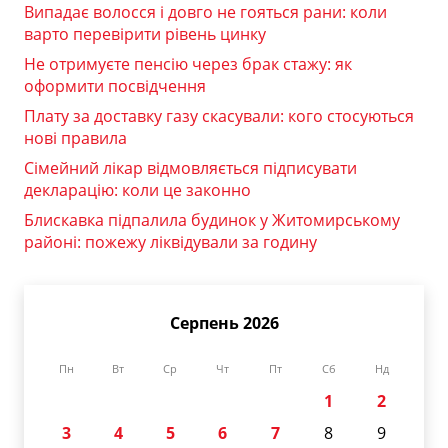
Випадає волосся і довго не гояться рани: коли
варто перевірити рівень цинку
Не отримуєте пенсію через брак стажу: як
оформити посвідчення
Плату за доставку газу скасували: кого стосуються
нові правила
Сімейний лікар відмовляється підписувати
декларацію: коли це законно
Блискавка підпалила будинок у Житомирському
районі: пожежу ліквідували за годину
Серпень 2026
Пн
Вт
Ср
Чт
Пт
Сб
Нд
1
2
3
4
5
6
7
8
9