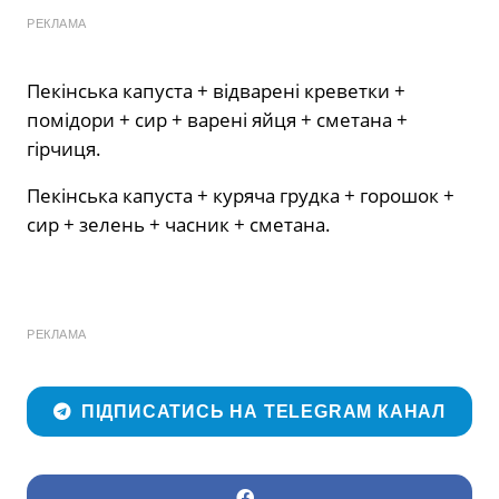
РЕКЛАМА
Пекінська капуста + відварені креветки +
помідори + сир + варені яйця + сметана +
гірчиця.
Пекінська капуста + куряча грудка + горошок +
сир + зелень + часник + сметана.
РЕКЛАМА
ПІДПИСАТИСЬ НА TELEGRAM КАНАЛ