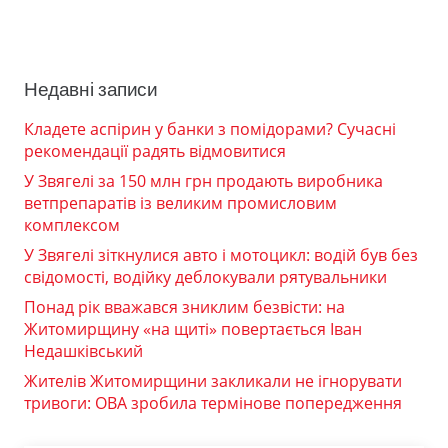
Недавні записи
Кладете аспірин у банки з помідорами? Сучасні
рекомендації радять відмовитися
У Звягелі за 150 млн грн продають виробника
ветпрепаратів із великим промисловим
комплексом
У Звягелі зіткнулися авто і мотоцикл: водій був без
свідомості, водійку деблокували рятувальники
Понад рік вважався зниклим безвісти: на
Житомирщину «на щиті» повертається Іван
Недашківський
Жителів Житомирщини закликали не ігнорувати
тривоги: ОВА зробила термінове попередження