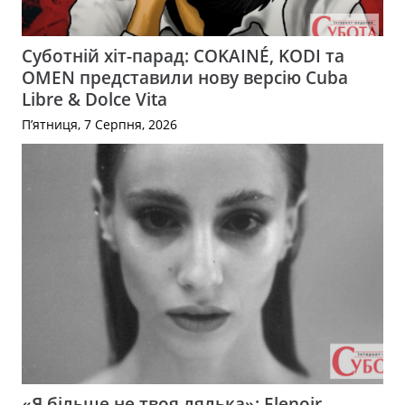
Суботній хіт-парад: COKAINÉ, KODI та
OMEN представили нову версію Cuba
Libre & Dolce Vita
П’ятниця, 7 Серпня, 2026
«Я більше не твоя лялька»: Elenoir