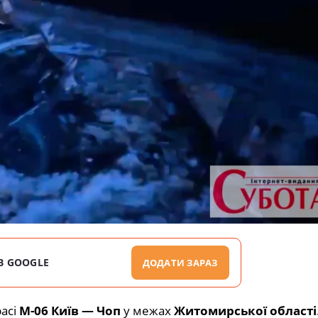
В GOOGLE
ДОДАТИ ЗАРАЗ
асі
М-06 Київ — Чоп
у межах
Житомирської області