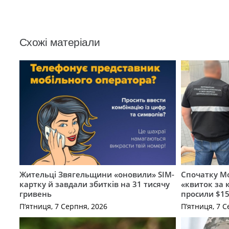
Схожі матеріали
Жительці Звягельщини «оновили» SIM-
Спочатку Мо
картку й завдали збитків на 31 тисячу
«квиток за 
гривень
просили $15
П’ятниця, 7 Серпня, 2026
П’ятниця, 7 С