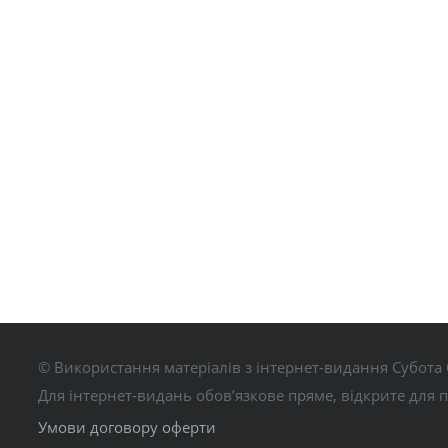
© Використання матеріалів з інтернет-видання Субота 
Для інтернет-видань обов’язкове пряме, відкрите для 
Умови договору оферти