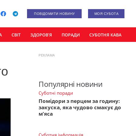
ПОВІДОМИТИ НОВИНУ
МОЯ СУБОТА
А
СВІТ
ЗДОРОВ’Я
ПОРАДИ
СУБОТНЯ КАВА
РЕКЛАМА
то
Популярні новини
Суботні поради
Помідори з перцем за годину:
закуска, яка чудово смакує до
м’яса
Суботня інформація