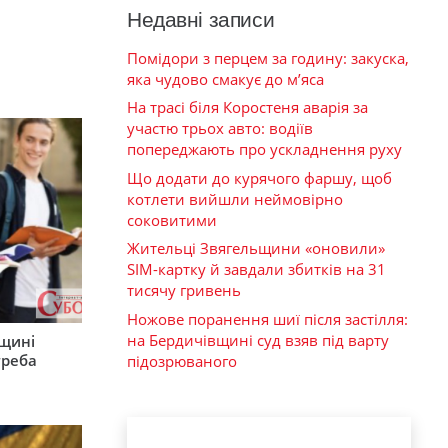
Недавні записи
Помідори з перцем за годину: закуска,
яка чудово смакує до м’яса
На трасі біля Коростеня аварія за
участю трьох авто: водіїв
попереджають про ускладнення руху
Що додати до курячого фаршу, щоб
котлети вийшли неймовірно
соковитими
Жительці Звягельщини «оновили»
SIM-картку й завдали збитків на 31
тисячу гривень
Ножове поранення шиї після застілля:
на Бердичівщині суд взяв під варту
рщині
треба
підозрюваного