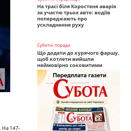
На трасі біля Коростеня аварія
за участю трьох авто: водіїв
попереджають про
ускладнення руху
Суботні поради
Що додати до курячого фаршу,
щоб котлети вийшли
неймовірно соковитими
. На 147-