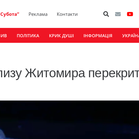
“Субота”
Реклама
Контакти
ЗИВ
ПОЛІТИКА
КРИК ДУШІ
ІНФОРМАЦІЯ
УКРАЇН
близу Житомира перекри