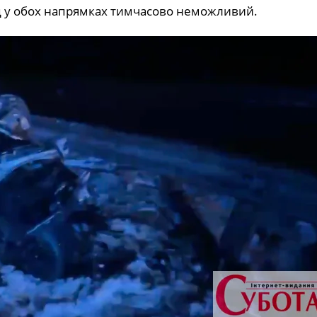
їзд у обох напрямках тимчасово неможливий.