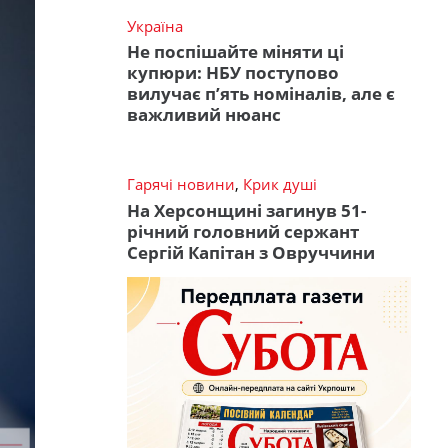
Україна
Не поспішайте міняти ці
купюри: НБУ поступово
вилучає п’ять номіналів, але є
важливий нюанс
Гарячі новини
,
Крик душі
На Херсонщині загинув 51-
річний головний сержант
Сергій Капітан з Овруччини