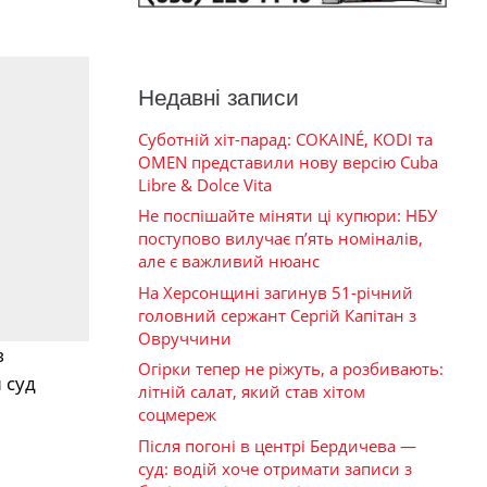
Недавні записи
Суботній хіт-парад: COKAINÉ, KODI та
OMEN представили нову версію Cuba
Libre & Dolce Vita
Не поспішайте міняти ці купюри: НБУ
поступово вилучає п’ять номіналів,
але є важливий нюанс
На Херсонщині загинув 51-річний
головний сержант Сергій Капітан з
Овруччини
в
Огірки тепер не ріжуть, а розбивають:
 суд
літній салат, який став хітом
соцмереж
Після погоні в центрі Бердичева —
суд: водій хоче отримати записи з