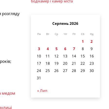
бодікамер і камер міста
я розгляду
Серпень 2026
Пн
Вт
Ср
Чт
Пт
Сб
Нд
1
2
3
4
5
6
7
8
9
10
11
12
13
14
15
16
років;
17
18
19
20
21
22
23
24
25
26
27
28
29
30
31
« Лип
та медом
вулиці