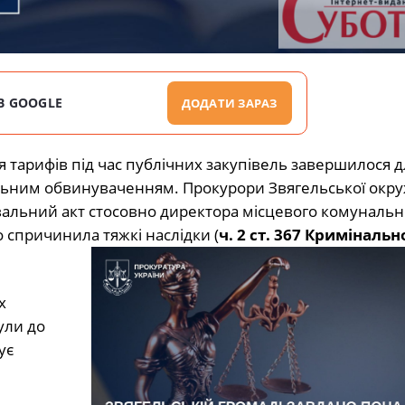
В GOOGLE
ДОДАТИ ЗАРАЗ
тарифів під час публічних закупівель завершилося д
нальним обвинуваченням. Прокурори Звягельської окру
вальний акт стосовно директора місцевого комунальн
 спричинила тяжкі наслідки (
ч. 2 ст. 367 Кримінальн
х
ули до
ує