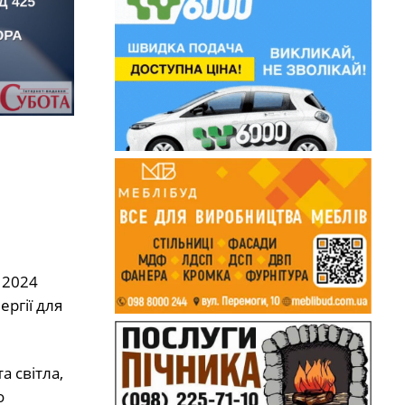
 2024
ргії для
а світла,
о