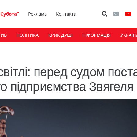
“Субота”
Реклама
Контакти
ЗИВ
ПОЛІТИКА
КРИК ДУШІ
ІНФОРМАЦІЯ
УКРАЇН
вітлі: перед судом пост
о підприємства Звягеля