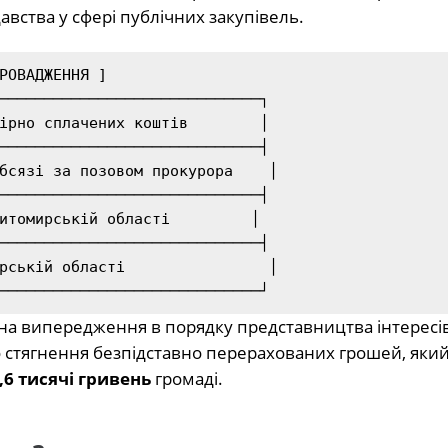
вства у сфері публічних закупівель.
─────────────────────────────┐

ірно сплачених коштів        │

─────────────────────────────┤

бсязі за позовом прокурора    │

─────────────────────────────┤

итомирській області         │

─────────────────────────────┤

рській області                │

 на випередження в порядку представництва інтересі
 стягнення безпідставно перерахованих грошей, який
,6 тисячі гривень
громаді.