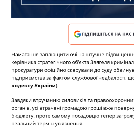
ПІДПИШІТЬСЯ НА НАС 
Намагання заплющити очі на штучне підвищення 
керівника стратегічного об’єкта Звягеля кримі
прокуратури офіційно скерували до суду обвину
підприємства за фактом службової недбалості, що
кодексу України
).
Завдяки втручанню силовиків та правоохоронни
органів, усі втрачені громадою гроші вже поверн
бюджету, проте самому посадовцю тепер загрож
реальний термін ув’язнення.