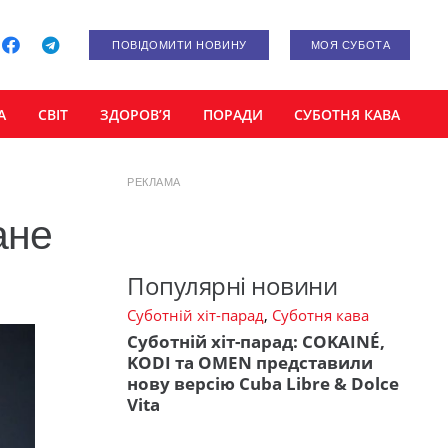
ПОВІДОМИТИ НОВИНУ
МОЯ СУБОТА
А
СВІТ
ЗДОРОВ’Я
ПОРАДИ
СУБОТНЯ КАВА
РЕКЛАМА
ане
Популярні новини
Суботній хіт-парад
,
Суботня кава
Суботній хіт-парад: COKAINÉ,
KODI та OMEN представили
нову версію Cuba Libre & Dolce
Vita