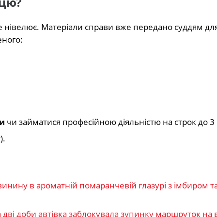
вцю?
е нівелює. Матеріали справи вже передано суддям дл
еного:
ди
чи займатися професійною діяльністю на строк до 3 
).
свинину в ароматній помаранчевій глазурі з імбиром 
 дві доби автівка заблокувала зупинку маршруток на 