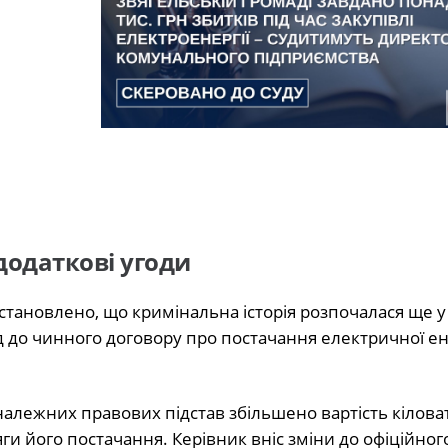
додаткові угоди
встановлено, що кримінальна історія розпочалася ще у
д до чинного договору про постачання електричної ене
алежних правових підстав збільшено вартість кіловат
и його постачання. Керівник вніс зміни до офіційног