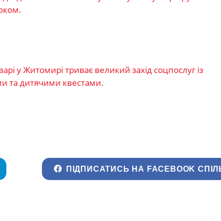
юком.
арі у Житомирі триває великий захід соцпослуг із
 та дитячими квестами.
ПІДПИСАТИСЬ НА FACEBOOK СПІЛ