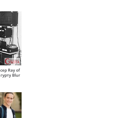
сер Ray of
гурту Blur