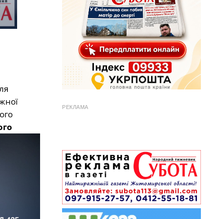
ля
жної
РЕКЛАМА
ого
ого