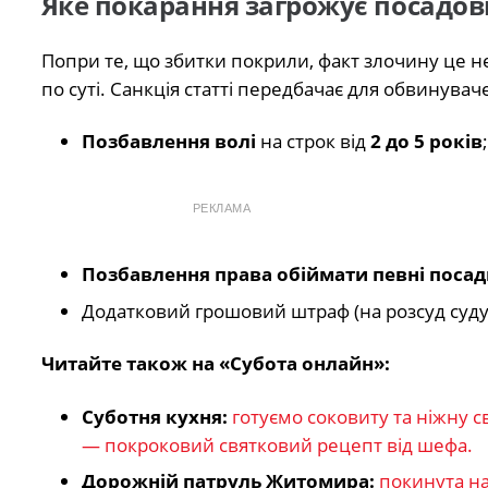
Яке покарання загрожує посадо
Попри те, що збитки покрили, факт злочину це н
по суті. Санкція статті передбачає для обвинувач
Позбавлення волі
на строк від
2 до 5 років
;
РЕКЛАМА
Позбавлення права обіймати певні поса
Додатковий грошовий штраф (на розсуд суду
Читайте також на «Субота онлайн»:
Суботня кухня:
готуємо соковиту та ніжну 
— покроковий святковий рецепт від шефа.
Дорожній патруль Житомира:
покинута на