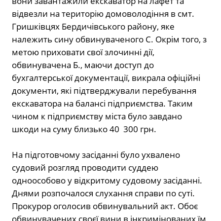
вони завантажили екскаватор на лафет та
відвезли на територію домоволодіння в смт.
Гришківцях Бердичівського району, яке
належить сину обвинуваченого С. Окрім того, з
метою приховати свої злочинні дії,
обвинувачена Б., маючи доступ до
бухгалтерської документації, викрала офіційні
документи, які підтверджували перебування
екскаватора на балансі підприємства. Таким
чином к підприємству міста було завдано
шкоди на суму близько 40 300 грн.
На підготовчому засіданні було ухвалено
судовий розгляд проводити суддею
одноособово у відкритому судовому засіданні.
Днями розпочалося слухання справи по суті.
Прокурор оголосив обвинувальний акт. Обоє
обвинувачених своєї вини в інкримінованих їм