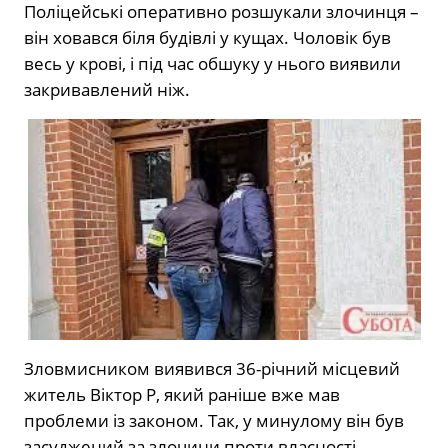
Поліцейські оперативно розшукали злочинця –
він ховався біля будівлі у кущах. Чоловік був
весь у крові, і під час обшуку у нього виявили
закривавлений ніж.
Зловмисником виявився 36-річний місцевий
житель Віктор Р, який раніше вже мав
проблеми із законом. Так, у минулому він був
засуджений за злочини проти власності.