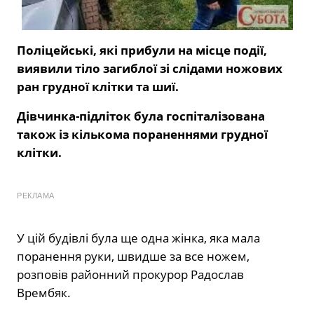
Поліцейські, які прибули на місце події,
виявили тіло загиблої зі слідами ножових
ран грудної клітки та шиї.
Дівчинка-підліток була госпіталізована
також із кількома пораненнями грудної
клітки.
РЕКЛАМА
У цій будівлі була ще одна жінка, яка мала
поранення руки, швидше за все ножем,
розповів районний прокурор Радослав
Врембяк.