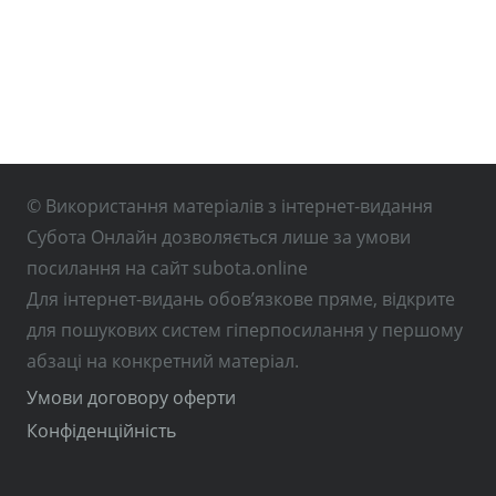
© Використання матеріалів з інтернет-видання
Субота Онлайн дозволяється лише за умови
посилання на сайт subota.online
Для інтернет-видань обов’язкове пряме, відкрите
для пошукових систем гіперпосилання у першому
абзаці на конкретний матеріал.
Умови договору оферти
Конфіденційність