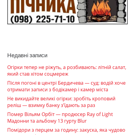
Недавні записи
Огірки тепер не ріжуть, а розбивають: літній салат,
який став хітом соцмереж
Після погоні в центрі Бердичева — суд: водій хоче
отримати записи з бодікамер і камер міста
Не викидайте великі огірки: зробіть кроповий
реліш — взимку банку з’їдають за раз
Помер Вільям Орбіт — продюсер Ray of Light
Мадонни та альбому 13 гурту Blur
Помідори з перцем за годину: закуска, яка чудово