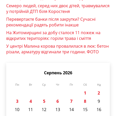
Семеро людей, серед них двоє дітей, травмувалися
у потрійній ДТП біля Коростеня
Перевертаєте банки після закрутки? Сучасні
рекомендації радять робити інакше
На Житомирщині за добу сталося 11 пожеж на
відкритих територіях: горіли трава і сміття
У центрі Малина корова провалилася в люк: бетон
різали, арматуру відгинали три години. ФОТО
Серпень 2026
Пн
Вт
Ср
Чт
Пт
Сб
Нд
1
2
3
4
5
6
7
8
9
10
11
12
13
14
15
16