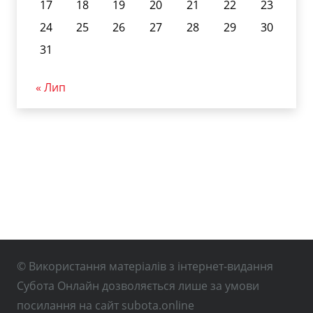
17
18
19
20
21
22
23
24
25
26
27
28
29
30
31
« Лип
© Використання матеріалів з інтернет-видання
Субота Онлайн дозволяється лише за умови
посилання на сайт subota.online