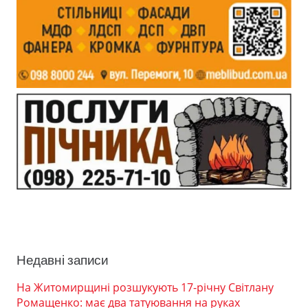
Недавні записи
На Житомирщині розшукують 17-річну Світлану
Ромащенко: має два татуювання на руках