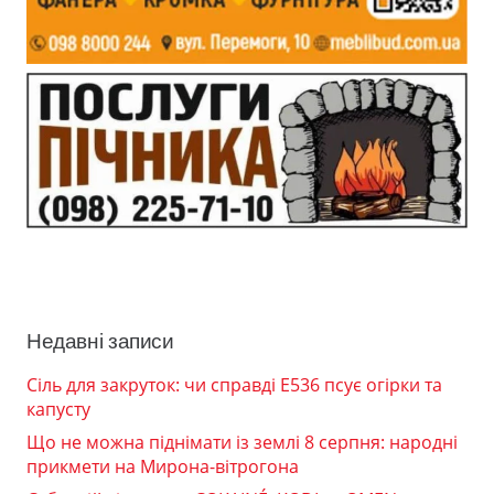
Недавні записи
Сіль для закруток: чи справді Е536 псує огірки та
капусту
Що не можна піднімати із землі 8 серпня: народні
прикмети на Мирона-вітрогона