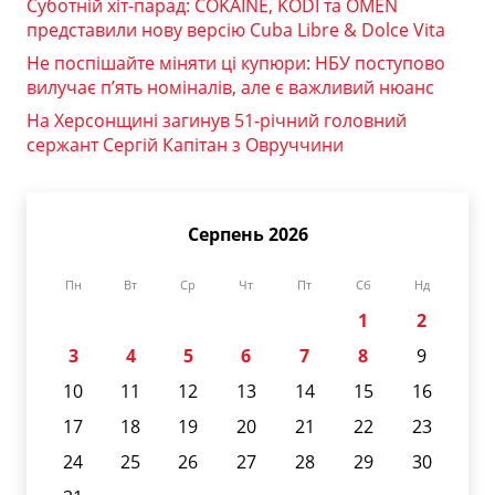
Суботній хіт-парад: COKAINÉ, KODI та OMEN
представили нову версію Cuba Libre & Dolce Vita
Не поспішайте міняти ці купюри: НБУ поступово
вилучає п’ять номіналів, але є важливий нюанс
На Херсонщині загинув 51-річний головний
сержант Сергій Капітан з Овруччини
Серпень 2026
Пн
Вт
Ср
Чт
Пт
Сб
Нд
1
2
3
4
5
6
7
8
9
10
11
12
13
14
15
16
17
18
19
20
21
22
23
24
25
26
27
28
29
30