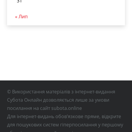
31
« Лип
© Використання матеріалів з інтернет-видання
Субота Онлайн дозволяється лише за умови
посилання на сайт subota.online
Для інтернет-видань обов’язкове пряме, відкрите
для пошукових систем гіперпосилання у першому