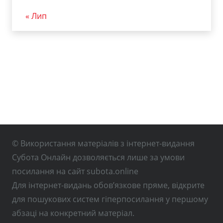
« Лип
© Використання матеріалів з інтернет-видання
Субота Онлайн дозволяється лише за умови
посилання на сайт subota.online
Для інтернет-видань обов’язкове пряме, відкрите
для пошукових систем гіперпосилання у першому
абзаці на конкретний матеріал.