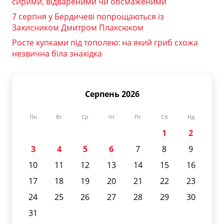
сирими, відвареними чи обсмаженими
7 серпня у Бердичеві попрощаються із
Захисником Дмитром Плаксюком
Росте купками під тополею: на який гриб схожа
незвична біла знахідка
Серпень 2026
Пн
Вт
Ср
Чт
Пт
Сб
Нд
1
2
3
4
5
6
7
8
9
10
11
12
13
14
15
16
17
18
19
20
21
22
23
24
25
26
27
28
29
30
31