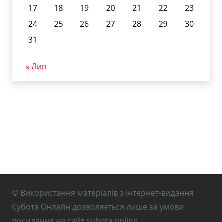
17
18
19
20
21
22
23
24
25
26
27
28
29
30
31
« Лип
© Використання матеріалів з інтернет-видання
Субота Онлайн дозволяється лише за умови
посилання на сайт subota.online