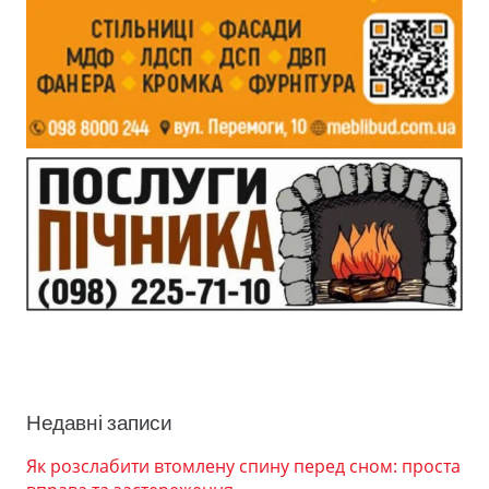
Недавні записи
Як розслабити втомлену спину перед сном: проста