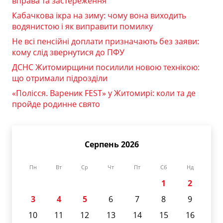
вправа та застереження
Кабачкова ікра на зиму: чому вона виходить
водянистою і як виправити помилку
Не всі пенсійні доплати призначають без заяви:
кому слід звернутися до ПФУ
ДСНС Житомирщини посилили новою технікою:
що отримали підрозділи
«Полісся. Вареник FEST» у Житомирі: коли та де
пройде родинне свято
Серпень 2026
Пн
Вт
Ср
Чт
Пт
Сб
Нд
1
2
3
4
5
6
7
8
9
10
11
12
13
14
15
16