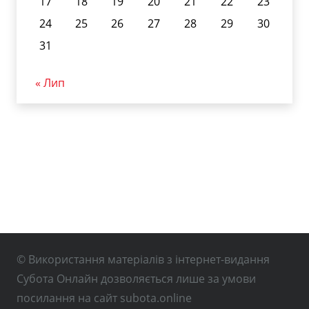
17
18
19
20
21
22
23
24
25
26
27
28
29
30
31
« Лип
© Використання матеріалів з інтернет-видання
Субота Онлайн дозволяється лише за умови
посилання на сайт subota.online