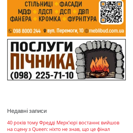
Недавні записи
40 років тому Фредді Мерк’юрі востаннє вийшов
на сцену з Queen: ніхто не знав, що це фінал