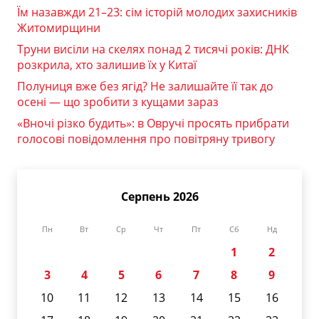
Їм назавжди 21–23: сім історій молодих захисників
Житомирщини
Труни висіли на скелях понад 2 тисячі років: ДНК
розкрила, хто залишив їх у Китаї
Полуниця вже без ягід? Не залишайте її так до
осені — що зробити з кущами зараз
«Вночі різко будить»: в Овручі просять прибрати
голосові повідомлення про повітряну тривогу
Серпень 2026
Пн
Вт
Ср
Чт
Пт
Сб
Нд
1
2
3
4
5
6
7
8
9
10
11
12
13
14
15
16