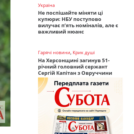
Україна
Не поспішайте міняти ці
купюри: НБУ поступово
вилучає п’ять номіналів, але є
важливий нюанс
Гарячі новини
,
Крик душі
На Херсонщині загинув 51-
річний головний сержант
Сергій Капітан з Овруччини