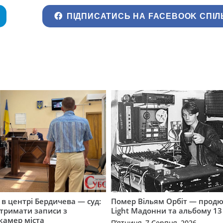
ПІДПИСАТИСЬ НА FACEBOOK СПІЛ
і в центрі Бердичева — суд:
Помер Вільям Орбіт — продю
отримати записи з
Light Мадонни та альбому 13 
 камер міста
П’ятниця, 7 Серпня, 2026