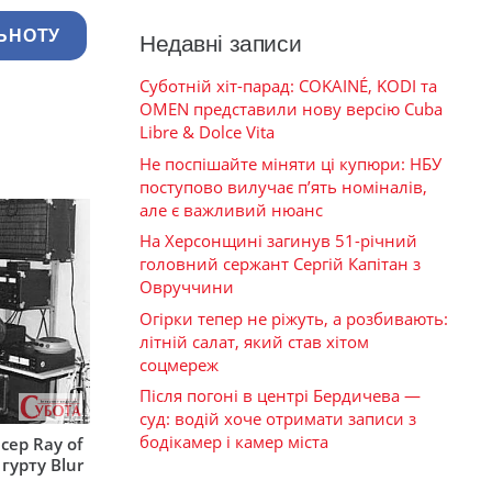
ЬНОТУ
Недавні записи
Суботній хіт-парад: COKAINÉ, KODI та
OMEN представили нову версію Cuba
Libre & Dolce Vita
Не поспішайте міняти ці купюри: НБУ
поступово вилучає п’ять номіналів,
але є важливий нюанс
На Херсонщині загинув 51-річний
головний сержант Сергій Капітан з
Овруччини
Огірки тепер не ріжуть, а розбивають:
літній салат, який став хітом
соцмереж
Після погоні в центрі Бердичева —
суд: водій хоче отримати записи з
бодікамер і камер міста
сер Ray of
гурту Blur