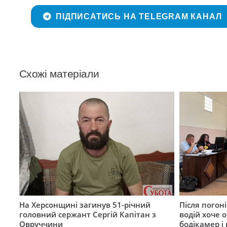
ПІДПИСАТИСЬ НА TELEGRAM КАНАЛ
Схожі матеріали
На Херсонщині загинув 51-річний
Після погон
головний сержант Сергій Капітан з
водій хоче 
Овруччини
бодікамер і