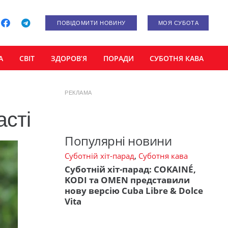
ПОВІДОМИТИ НОВИНУ
МОЯ СУБОТА
А
СВІТ
ЗДОРОВ’Я
ПОРАДИ
СУБОТНЯ КАВА
РЕКЛАМА
асті
Популярні новини
Суботній хіт-парад
,
Суботня кава
Суботній хіт-парад: COKAINÉ,
KODI та OMEN представили
нову версію Cuba Libre & Dolce
Vita