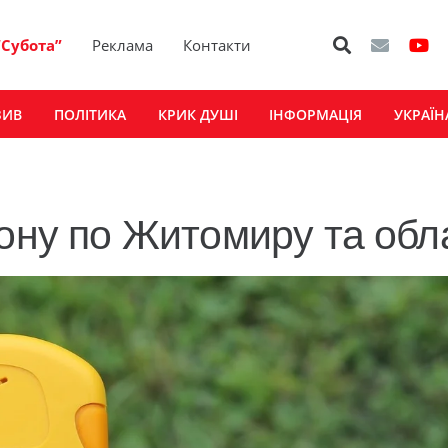
“Субота”
Реклама
Контакти
ЗИВ
ПОЛІТИКА
КРИК ДУШІ
ІНФОРМАЦІЯ
УКРАЇН
фону по Житомиру та обл