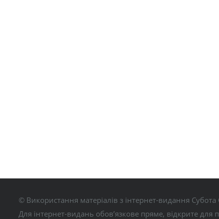
© Використання матеріалів з інтернет-видання Субота 
Для інтернет-видань обов’язкове пряме, відкрите для 