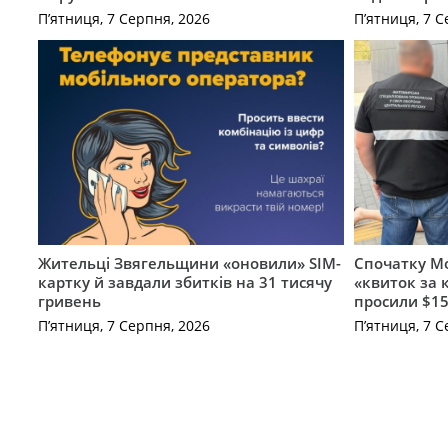
П’ятниця, 7 Серпня, 2026
П’ятниця, 7 С
Жительці Звягельщини «оновили» SIM-
Спочатку Мо
картку й завдали збитків на 31 тисячу
«квиток за 
гривень
просили $15
П’ятниця, 7 Серпня, 2026
П’ятниця, 7 С