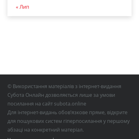
« Лип
© Використання матеріалів з інтернет-видання
Субота Онлайн дозволяється лише за умови
посилання на сайт subota.online
Для інтернет-видань обов’язкове пряме, відкрите
для пошукових систем гіперпосилання у першому
абзаці на конкретний матеріал.