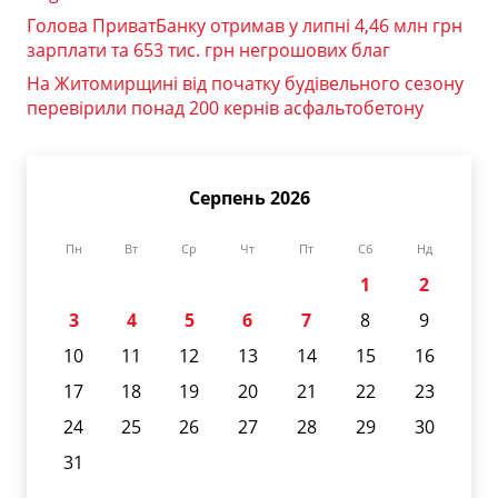
Голова ПриватБанку отримав у липні 4,46 млн грн
зарплати та 653 тис. грн негрошових благ
На Житомирщині від початку будівельного сезону
перевірили понад 200 кернів асфальтобетону
Серпень 2026
Пн
Вт
Ср
Чт
Пт
Сб
Нд
1
2
3
4
5
6
7
8
9
10
11
12
13
14
15
16
17
18
19
20
21
22
23
24
25
26
27
28
29
30
31