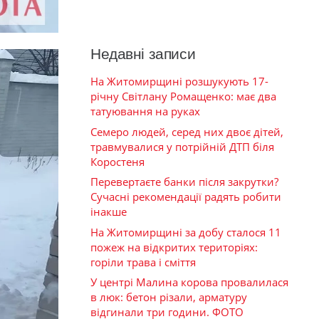
Недавні записи
На Житомирщині розшукують 17-
річну Світлану Ромащенко: має два
татуювання на руках
Семеро людей, серед них двоє дітей,
травмувалися у потрійній ДТП біля
Коростеня
Перевертаєте банки після закрутки?
Сучасні рекомендації радять робити
інакше
На Житомирщині за добу сталося 11
пожеж на відкритих територіях:
горіли трава і сміття
У центрі Малина корова провалилася
в люк: бетон різали, арматуру
відгинали три години. ФОТО