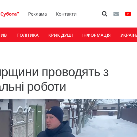
“Субота”
Реклама
Контакти
ЗИВ
ПОЛІТИКА
КРИК ДУШІ
ІНФОРМАЦІЯ
УКРАЇН
рщини проводять з
льні роботи