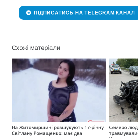
ПІДПИСАТИСЬ НА TELEGRAM КАНАЛ
Схожі матеріали
На Житомирщині розшукують 17-річну
Семеро люде
Світлану Ромащенко: має два
травмувалис