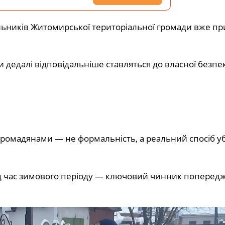
льників Житомирської територіальної громади вже п
 дедалі відповідальніше ставляться до власної безпе
ромадянами — не формальність, а реальний спосіб у
ід час зимового періоду — ключовий чинник поперед