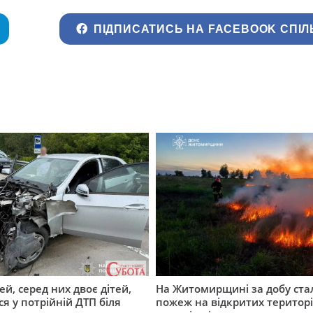
ПІДПИСАТИСЬ НА FACEBOOK СПІЛ
й, серед них двоє дітей,
На Житомирщині за добу ста
я у потрійній ДТП біля
пожеж на відкритих територі