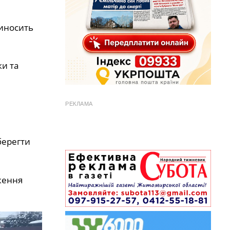
риносить
ки та
РЕКЛАМА
берегти
ження