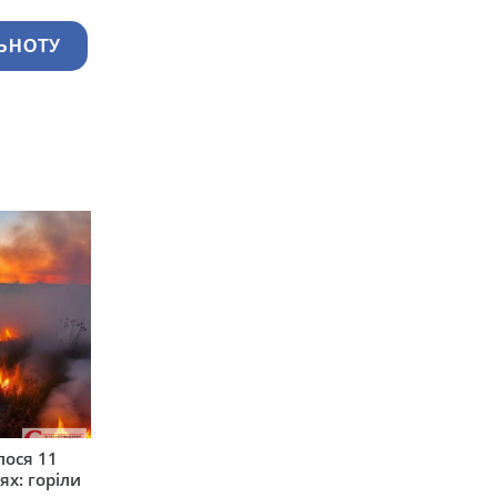
ЬНОТУ
лося 11
ях: горіли