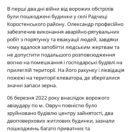
В перші два дні війни від ворожих обстрілів
були пошкоджені будинки у селі Радчиці
Коростенського району. Олександр професійно
забезпечив виконання аварійно-рятувальних
робіт з порятунку та евакуації людей, завдяки
чому вдалося запобігти людським жертвам та
не допустити подальшого розповсюдження
вогню на помешкання і господарські будівлі на
прилеглій території. На його рахунку і ліквідація
пожежі на території елеватора, де зберігалися
значні запаси зерна.
06 березня 2022 року внаслідок ворожого
авіаудару по м. Овруч повністю було
зруйновано будівлю центру зайнятості, два
двоповерхових житлових будинки, зазнали
пошкоджень багато приватних та