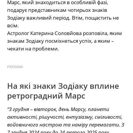
Марс, який знаходиться в особливій фазі,
подарує представникам чотирьох знаків
Зодіаку важливий період. Втім, пощастить не
всім.
Астролог Катерина Соловйова розповіла, яким
знакам Зодіаку посміхнеться успіх, а яким –
чекати на проблеми.
РЕКЛАМА
На які знаки Зодіаку вплине
ретроградний Марс
“3 грудня – вівторок, день Марсу, планети
активності, рішучості, ентузіазму, сміливості,
войовничого настрою та наміру перемагати. З
7 грудня 2024 року до 24 лютого 2025 року