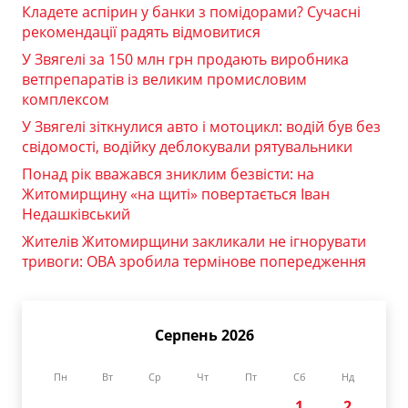
Кладете аспірин у банки з помідорами? Сучасні
рекомендації радять відмовитися
У Звягелі за 150 млн грн продають виробника
ветпрепаратів із великим промисловим
комплексом
У Звягелі зіткнулися авто і мотоцикл: водій був без
свідомості, водійку деблокували рятувальники
Понад рік вважався зниклим безвісти: на
Житомирщину «на щиті» повертається Іван
Недашківський
Жителів Житомирщини закликали не ігнорувати
тривоги: ОВА зробила термінове попередження
Серпень 2026
Пн
Вт
Ср
Чт
Пт
Сб
Нд
1
2