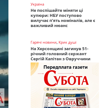
Україна
Не поспішайте міняти ці
купюри: НБУ поступово
вилучає п’ять номіналів, але є
важливий нюанс
Гарячі новини
,
Крик душі
На Херсонщині загинув 51-
річний головний сержант
Сергій Капітан з Овруччини