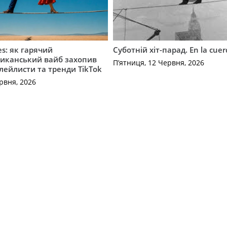
es: як гарячий
Суботній хіт-парад. En la cue
иканський вайб захопив
П’ятниця, 12 Червня, 2026
плейлисти та тренди TikTok
рвня, 2026