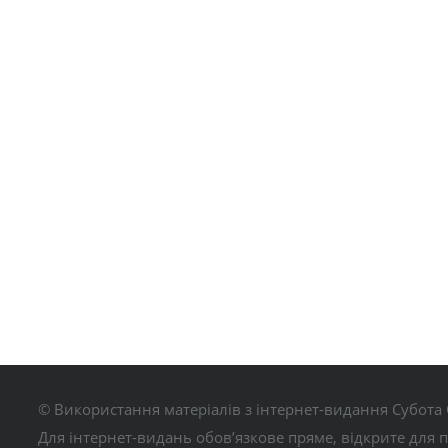
© Використання матеріалів з інтернет-видання Субота 
Для інтернет-видань обов’язкове пряме, відкрите для 