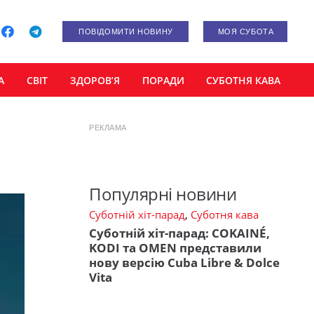
ПОВІДОМИТИ НОВИНУ
МОЯ СУБОТА
А
СВІТ
ЗДОРОВ’Я
ПОРАДИ
СУБОТНЯ КАВА
РЕКЛАМА
Популярні новини
Суботній хіт-парад
,
Суботня кава
Суботній хіт-парад: COKAINÉ,
KODI та OMEN представили
нову версію Cuba Libre & Dolce
Vita