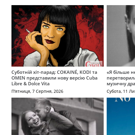
Суботній хіт-парад: COKAINÉ, KODI та
«Я більше не
OMEN представили нову версію Cuba
перетворила
Libre & Dolce Vita
музичну дра
П’ятниця, 7 Серпня, 2026
Субота, 11 Ли