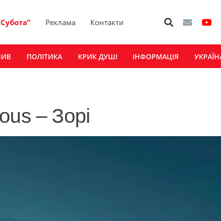
“Субота”
Реклама
Контакти
ЗИВ
ПОЛІТИКА
КРИК ДУШІ
ІНФОРМАЦІЯ
УКРАЇН
ous – Зорi