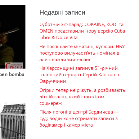
Недавні записи
Суботній хіт-парад: COKAINÉ, KODI та
OMEN представили нову версію Cuba
Libre & Dolce Vita
Не поспішайте міняти ці купюри: НБУ
поступово вилучає п’ять номіналів,
але є важливий нюанс
На Херсонщині загинув 51-річний
mben bomba
головний сержант Сергій Капітан з
Овруччини
Огірки тепер не ріжуть, а розбивають:
літній салат, який став хітом
соцмереж
Після погоні в центрі Бердичева —
суд: водій хоче отримати записи з
бодікамер і камер міста