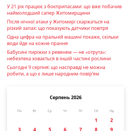
У 21 рік працює з боєприпасами: що вже побачив
наймолодший сапер Житомирщини
Після нічної атаки у Житомирі скаржаться на
різкий запах: що показують датчики повітря
Одна цифра на пральній машині покаже, скільки
води йде на кожне прання
Бабусині пиріжки з ревенем — не «отрута»:
небезпека ховається в іншій частині рослини
Сьогодні 9 серпня: що насправді не можна
робити, а що є лише народним повір’ям
Серпень 2026
Пн
Вт
Ср
Чт
Пт
Сб
Нд
1
2
3
4
5
6
7
8
9