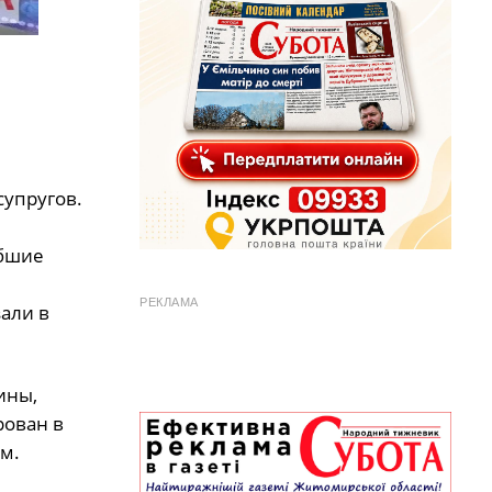
упругов.
ибшие
РЕКЛАМА
али в
ины,
рован в
м.