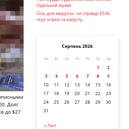
Одеський музей
Сіль для закруток: чи справді Е536
псує огірки та капусту
Серпень 2026
Пн
Вт
Ср
Чт
Пт
Сб
Нд
1
2
3
4
5
6
7
8
9
10
11
12
13
14
15
16
17
18
19
20
21
22
23
кописными
24
25
26
27
28
29
30
00. Долг
31
е до $27
« Лип