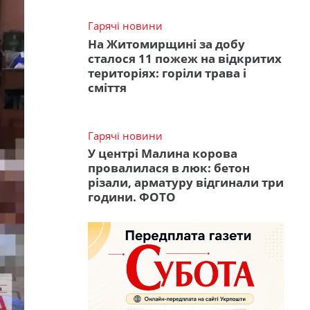
Гарячі новини
На Житомирщині за добу
сталося 11 пожеж на відкритих
територіях: горіли трава і
сміття
Гарячі новини
У центрі Малина корова
провалилася в люк: бетон
різали, арматуру відгинали три
години. ФОТО