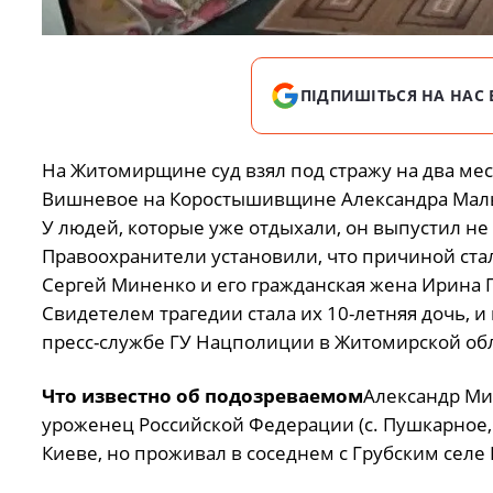
ПІДПИШІТЬСЯ НА НАС 
На Житомирщине суд взял под стражу на два мес
Вишневое на Коростышивщине Александра Мальц
У людей, которые уже отдыхали, он выпустил не
Правоохранители установили, что причиной стал
Сергей Миненко и его гражданская жена Ирина Г
Свидетелем трагедии стала их 10-летняя дочь, 
пресс-службе ГУ Нацполиции в Житомирской обл
Что известно об подозреваемом
Александр Мих
уроженец Российской Федерации (с. Пушкарное, 
Киеве, но проживал в соседнем с Грубским сел