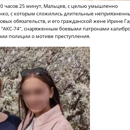
в 00 часов 25 минут, Мальцев, с целью умышленно
нко, с которым сложились длительные неприязненн
вых обязательств, и его гражданской жене Ирине Га
 “АКС-74″, снаряженным боевыми патронами калибро
щении полиции о мотиве преступления.