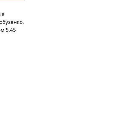
ые
рбузенко,
м 5,45