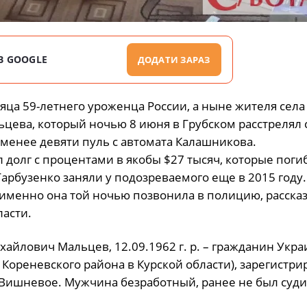
В GOOGLE
ДОДАТИ ЗАРАЗ
яца 59-летнего уроженца России, а ныне жителя села
ева, который ночью 8 июня в Грубском расстрелял с
 менее девяти пуль с автомата Калашникова.
 долг с процентами в якобы $27 тысяч, которые пог
арбузенко заняли у подозреваемого еще в 2015 году.
и именно она той ночью позвонила в полицию, рассказ
асти.
айлович Мальцев, 12.09.1962 г. р. – гражданин Укра
Кореневского района в Курской области), зарегистри
е Вишневое. Мужчина безработный, ранее не был суди