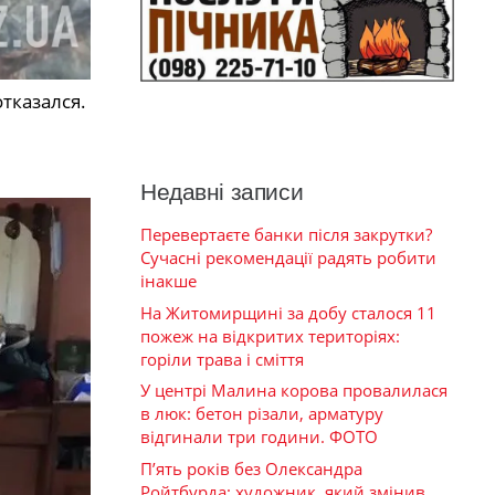
тказался.
Недавні записи
Перевертаєте банки після закрутки?
Сучасні рекомендації радять робити
інакше
На Житомирщині за добу сталося 11
пожеж на відкритих територіях:
горіли трава і сміття
У центрі Малина корова провалилася
в люк: бетон різали, арматуру
відгинали три години. ФОТО
П’ять років без Олександра
Ройтбурда: художник, який змінив