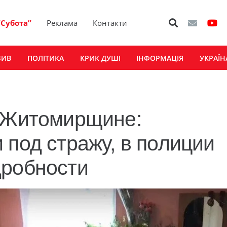
“Субота”
Реклама
Контакти
ЗИВ
ПОЛІТИКА
КРИК ДУШІ
ІНФОРМАЦІЯ
УКРАЇН
а Житомирщине:
 под стражу, в полиции
дробности