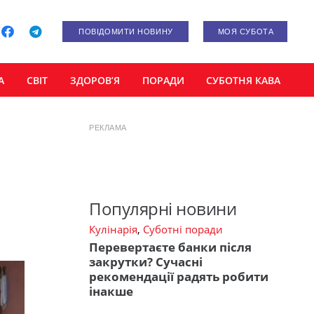
ПОВІДОМИТИ НОВИНУ
МОЯ СУБОТА
А
СВІТ
ЗДОРОВ’Я
ПОРАДИ
СУБОТНЯ КАВА
РЕКЛАМА
Популярні новини
Кулінарія
,
Суботні поради
Перевертаєте банки після
закрутки? Сучасні
рекомендації радять робити
інакше