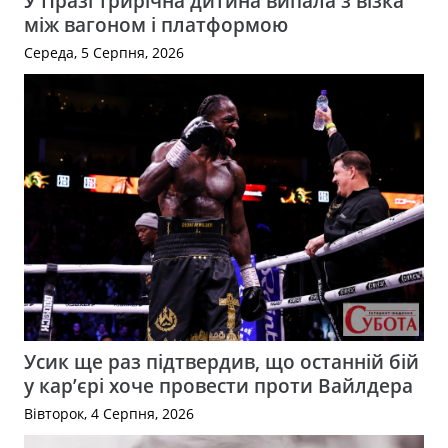
У Празі трирічна дитина випала з візка
між вагоном і платформою
Середа, 5 Серпня, 2026
Усик ще раз підтвердив, що останній бій
у кар’єрі хоче провести проти Вайлдера
Вівторок, 4 Серпня, 2026