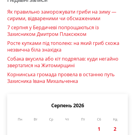
Як правильно заморожувати гриби на зиму —
сирими, відвареними чи обсмаженими
7 серпня у Бердичеві попрощаються із
Захисником Дмитром Плаксюком
Росте купками під тополею: на який гриб схожа
незвична біла знахідка
Собака вкусила або кіт подряпав: куди негайно
звертатися на Житомирщині
Корнинська громада провела в останню путь
Захисника Івана Михальченка
Серпень 2026
Пн
Вт
Ср
Чт
Пт
Сб
Нд
1
2