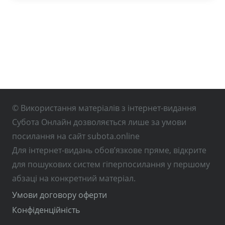
© Використання матеріалів з інтернет-видання
Субота Онлайн дозволяється лише за умови
посилання на сайт subota.online
Для інтернет-видань обов’язкове пряме, відкрите
для пошукових систем гіперпосилання у першому
абзаці на конкретний матеріал.
Умови договору оферти
Конфіденційність