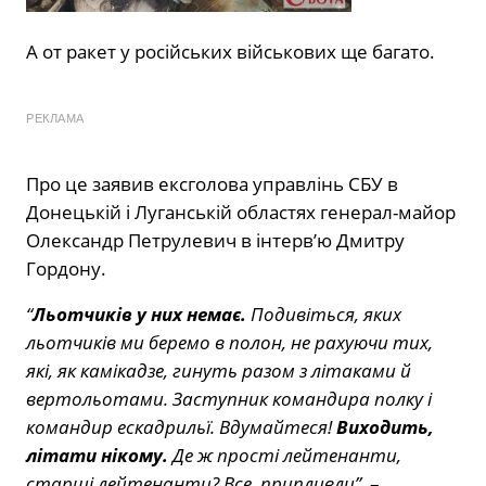
А от ракет у російських військових ще багато.
РЕКЛАМА
Про це заявив ексголова управлінь СБУ в
Донецькій і Луганській областях генерал-майор
Олександр Петрулевич в інтерв’ю Дмитру
Гордону.
“
Льотчиків у них немає.
Подивіться, яких
льотчиків ми беремо в полон, не рахуючи тих,
які, як камікадзе, гинуть разом з літаками й
вертольотами. Заступник командира полку і
командир ескадрильї. Вдумайтеся!
Виходить,
літати нікому.
Де ж прості лейтенанти,
старші лейтенанти? Все, припливли”,
–