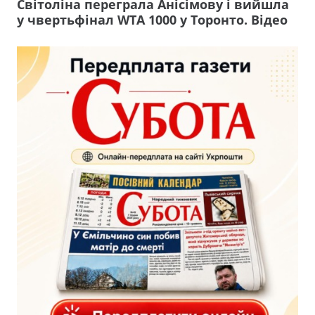
Світоліна переграла Анісімову і вийшла
у чвертьфінал WTA 1000 у Торонто. Відео