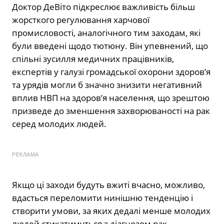
Доктор ДеВіто підкреслює важливість більш
жорсткого регулювання харчової
промисловості, аналогічного тим заходам, які
були введені щодо тютюну. Він упевнений, що
спільні зусилля медичних працівників,
експертів у галузі громадської охорони здоров’я
та урядів могли б значно знизити негативний
вплив НВП на здоров’я населення, що зрештою
призведе до зменшення захворюваності на рак
серед молодих людей.
РЕКЛАМА
Якщо ці заходи будуть вжиті вчасно, можливо,
вдасться переломити нинішню тенденцію і
створити умови, за яких дедалі менше молодих
людей стикатимуться з діагнозом рак.