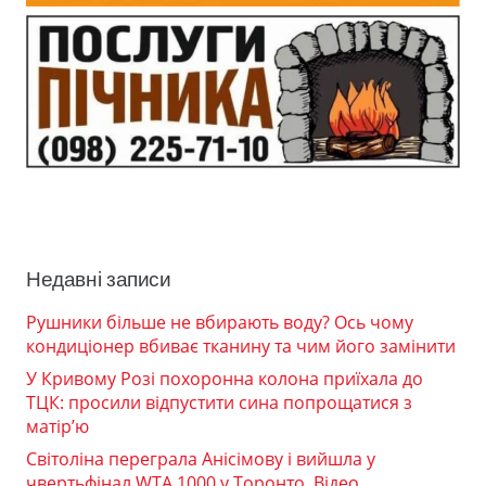
Недавні записи
Рушники більше не вбирають воду? Ось чому
кондиціонер вбиває тканину та чим його замінити
У Кривому Розі похоронна колона приїхала до
ТЦК: просили відпустити сина попрощатися з
матір’ю
Світоліна переграла Анісімову і вийшла у
чвертьфінал WTA 1000 у Торонто. Відео