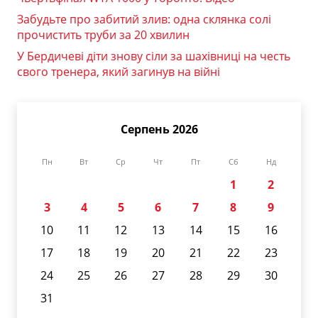
Забудьте про забитий злив: одна склянка солі
прочистить труби за 20 хвилин
У Бердичеві діти знову сіли за шахівниці на честь
свого тренера, який загинув на війні
Серпень 2026
Пн
Вт
Ср
Чт
Пт
Сб
Нд
1
2
3
4
5
6
7
8
9
10
11
12
13
14
15
16
17
18
19
20
21
22
23
24
25
26
27
28
29
30
31