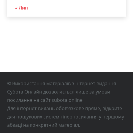
« Лип
© Використання матеріалів з інтернет-видання
Субота Онлайн дозволяється лише за умови
посилання на сайт subota.online
Для інтернет-видань обов’язкове пряме, відкрите
для пошукових систем гіперпосилання у першому
абзаці на конкретний матеріал.