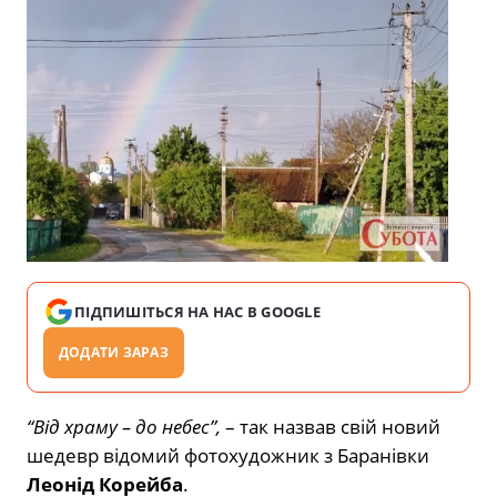
ПІДПИШІТЬСЯ НА НАС В GOOGLE
ДОДАТИ ЗАРАЗ
“Від храму – до небес”,
– так назвав свій новий
шедевр відомий фотохудожник з Баранівки
Леонід Корейба
.