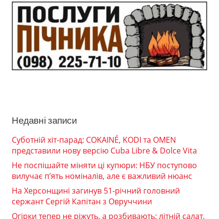
Недавні записи
Суботній хіт-парад: COKAINÉ, KODI та OMEN
представили нову версію Cuba Libre & Dolce Vita
Не поспішайте міняти ці купюри: НБУ поступово
вилучає п’ять номіналів, але є важливий нюанс
На Херсонщині загинув 51-річний головний
сержант Сергій Капітан з Овруччини
Огірки тепер не ріжуть, а розбивають: літній салат,