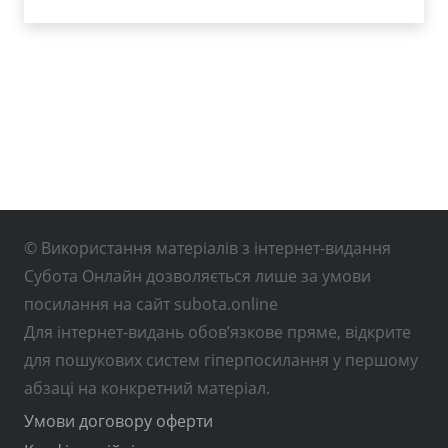
© Використання матеріалів з інтернет-видання
Субота Онлайн дозволяється лише за умови
посилання на сайт subota.online
Для інтернет-видань обов’язкове пряме, відкрите
для пошукових систем гіперпосилання у першому
абзаці на конкретний матеріал.
Умови договору оферти