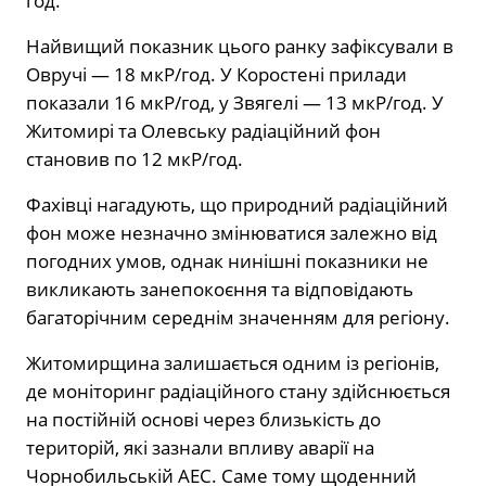
год.
Найвищий показник цього ранку зафіксували в
Овручі — 18 мкР/год. У Коростені прилади
показали 16 мкР/год, у Звягелі — 13 мкР/год. У
Житомирі та Олевську радіаційний фон
становив по 12 мкР/год.
Фахівці нагадують, що природний радіаційний
фон може незначно змінюватися залежно від
погодних умов, однак нинішні показники не
викликають занепокоєння та відповідають
багаторічним середнім значенням для регіону.
Житомирщина залишається одним із регіонів,
де моніторинг радіаційного стану здійснюється
на постійній основі через близькість до
територій, які зазнали впливу аварії на
Чорнобильській АЕС. Саме тому щоденний