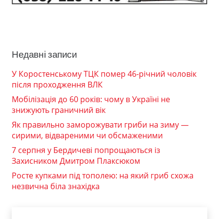
Недавні записи
У Коростенському ТЦК помер 46-річний чоловік
після проходження ВЛК
Мобілізація до 60 років: чому в Україні не
знижують граничний вік
Як правильно заморожувати гриби на зиму —
сирими, відвареними чи обсмаженими
7 серпня у Бердичеві попрощаються із
Захисником Дмитром Плаксюком
Росте купками під тополею: на який гриб схожа
незвична біла знахідка