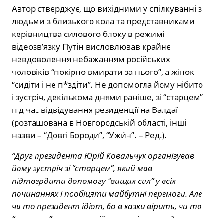
Автор стверджує, що вихідними у спілкуванні з
людьми з близького кола та представниками
керівництва силового блоку в режимі
відеозв’язку Путін висловлював крайнє
невдоволення небажанням російських
чоловіків “покірно вмирати за нього”, а жінок
“сидіти і не п*здіти”. Не допомогла йому нібито
і зустріч, декількома днями раніше, зі “старцем”
під час відвідування резиденції на Валдаї
(розташована в Новгородській області, інші
назви – “Довгі Бороди”, “Ужи́н”. – Ред.).
“Друг президента Юрій Ковальчук організував
йому зустріч зі “старцем”, який мав
підтвердити допомогу “вищих сил” у всіх
починаннях і пообіцяти майбутні перемоги. Але
чи то президент ідіот, бо в казки вірить, чи то