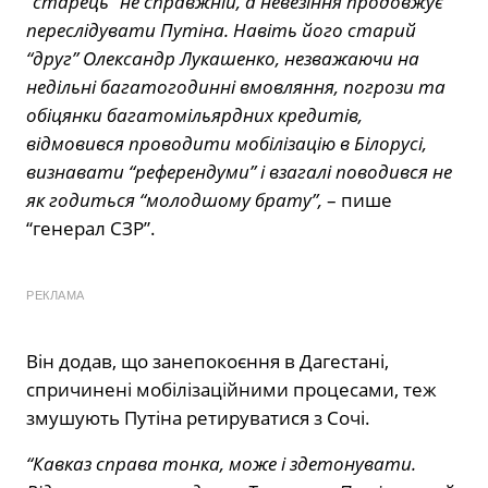
“старець” не справжній, а невезіння продовжує
переслідувати Путіна. Навіть його старий
“друг” Олександр Лукашенко, незважаючи на
недільні багатогодинні вмовляння, погрози та
обіцянки багатомільярдних кредитів,
відмовився проводити мобілізацію в Білорусі,
визнавати “референдуми” і взагалі поводився не
як годиться “молодшому брату”,
– пише
“генерал СЗР”.
РЕКЛАМА
Він додав, що занепокоєння в Дагестані,
спричинені мобілізаційними процесами, теж
змушують Путіна ретируватися з Сочі.
“Кавказ справа тонка, може і здетонувати.