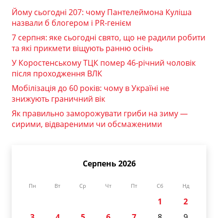
Йому сьогодні 207: чому Пантелеймона Куліша
назвали б блогером і PR-генієм
7 серпня: яке сьогодні свято, що не радили робити
та які прикмети віщують ранню осінь
У Коростенському ТЦК помер 46-річний чоловік
після проходження ВЛК
Мобілізація до 60 років: чому в Україні не
знижують граничний вік
Як правильно заморожувати гриби на зиму —
сирими, відвареними чи обсмаженими
Серпень 2026
Пн
Вт
Ср
Чт
Пт
Сб
Нд
1
2
3
4
5
6
7
8
9