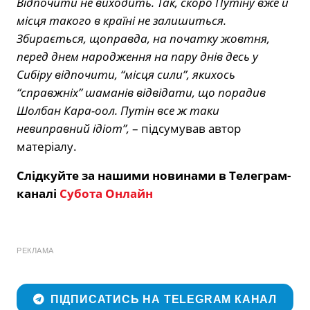
Відпочити не виходить. Так, скоро Путіну вже й
місця такого в країні не залишиться.
Збирається, щоправда, на початку жовтня,
перед днем народження на пару днів десь у
Сибіру відпочити, “місця сили”, якихось
“справжніх” шаманів відвідати, що порадив
Шолбан Кара-оол. Путін все ж таки
невиправний ідіот”,
– підсумував автор
матеріалу.
Слідкуйте за нашими новинами в Телеграм-
каналі
Субота Онлайн
РЕКЛАМА
ПІДПИСАТИСЬ НА TELEGRAM КАНАЛ