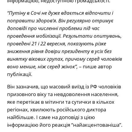
інформацією, недоступною громадськості.
“Путіну в Сочі не дуже вдається відпочити і
поправити здоров’я. Він регулярно отримує
доповіді про численні проблеми під час
проведення мобілізації. Результати опитувань,
проведені 21 і 22 вересня, показують різке
зниження рівня довіри президенту в усіх без
винятку вікових групах, причому серед чоловіків
воно менше, ніж серед жінок”,
– пише автор
публікації.
Він зазначив, що масовий виїзд із РФ чоловіків
призовного віку та невдоволення населення,
яке перетікає в мітинги та сутички в кількох
регіонах, хвилюють російського диктора
найбільше. І саме на доповіді з цією
інформацією його реакція “найакцентованіша”.