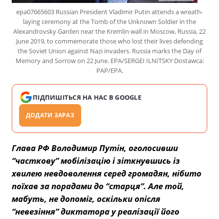
epa07665603 Russian President Vladimir Putin attends a wreath-
laying ceremony at the Tomb of the Unknown Soldier in the
Alexandrovsky Garden near the Kremlin wall in Moscow, Russia, 22
June 2019, to commemorate those who lost their lives defending
the Soviet Union against Nazi invaders. Russia marks the Day of
Memory and Sorrow on 22 June. EPA/SERGEI ILNITSKY Dostawca:
PAP/EPA.
ПІДПИШІТЬСЯ НА НАС В GOOGLE
ДОДАТИ ЗАРАЗ
Глава РФ Володимир Путін, оголосивши
“часткову” мобілізацію і зіткнувшись із
хвилею невдоволення серед громадян, нібито
поїхав за порадами до “старця”. Але той,
мабуть, не допоміг, оскільки опісля
“невезіння” диктатора у реалізації його