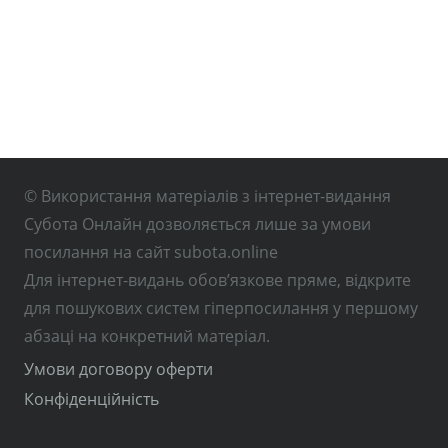
© Використання матеріалів з інтернет-видання
Субота Онлайн дозволяється лише за умови
посилання на сайт subota.online
Для інтернет-видань обов’язкове пряме, відкрите
для пошукових систем гіперпосилання у першому
абзаці на конкретний матеріал.
Умови договору оферти
Конфіденційність