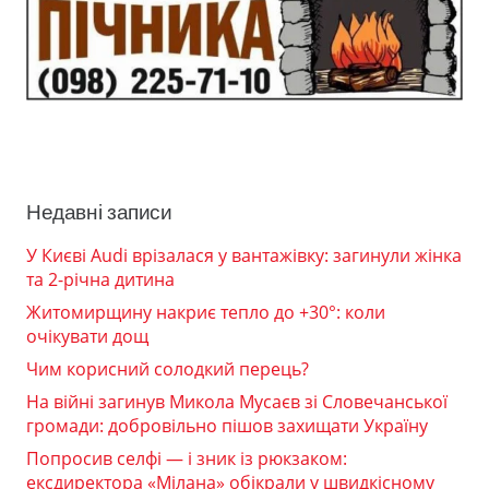
Недавні записи
У Києві Audi врізалася у вантажівку: загинули жінка
та 2-річна дитина
Житомирщину накриє тепло до +30°: коли
очікувати дощ
Чим корисний солодкий перець?
На війні загинув Микола Мусаєв зі Словечанської
громади: добровільно пішов захищати Україну
Попросив селфі — і зник із рюкзаком:
ексдиректора «Мілана» обікрали у швидкісному