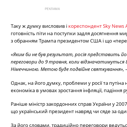
РЕКЛАМА
Таку ж думку висловив і
кореспондент Sky News 
готовність піти на поступки задля досягнення мир
з обранням Трампа президентом США і що «пере
«Яким би не був результат, росія представить йо
переговори до 9 травня, коли відзначатимуться 
Німеччиною. Метою буде подвійне святкування»,
—
Однак, на його думку, проблеми у росії та путіна
економіка в умовах зростання інфляції, падіння р
Раніше міністр закордонних справ України у 20
що
український президент навряд чи сяде за один
За його словами, традиційно переговори ведуться