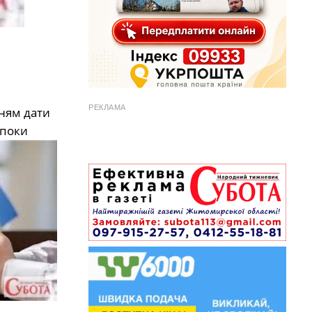
РЕКЛАМА
ням дати
 поки