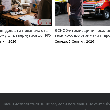
ійні доплати призначають
ДСНС Житомирщини посили
кому слід звернутися до ПФУ
технікою: що отримали підро
рпня, 2026
Середа, 5 Серпня, 2026
Онлайн дозволяється лише за умови посилання на сайт subo