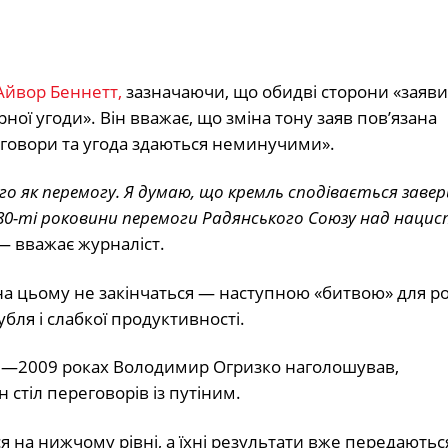
Айвор Беннетт,
зазначаючи, що обидві сторони «заяв
ної угоди». Він вважає, що зміна тону заяв пов’язана
говори та угода здаються неминучими».
го як перемогу. Я думаю, що кремль сподівається зав
80-ті роковини перемоги Радянського Союзу над наци
 вважає журналіст.
 на цьому не закінчаться — наступною «битвою» для рос
убля і слабкої продуктивності.
07—2009 роках Володимир Огризко наголошував,
 стіл переговорів із путіним.
 на нижчому рівні, а їхні результати вже передаютьс