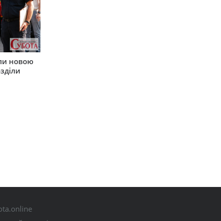
ли новою
зділи
ta.online