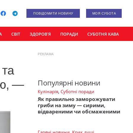
ПОВІДОМИТИ НОВИНУ
МОЯ СУБОТА
А
СВІТ
ЗДОРОВ’Я
ПОРАДИ
СУБОТНЯ КАВА
РЕКЛАМА
 та
Популярні новини
ою, —
Кулінарія
,
Суботні поради
Як правильно заморожувати
гриби на зиму — сирими,
відвареними чи обсмаженими
Гарячі новини
,
Крик душі