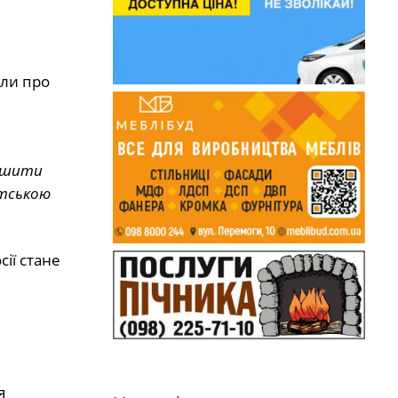
или про
ершити
стською
ії стане
я