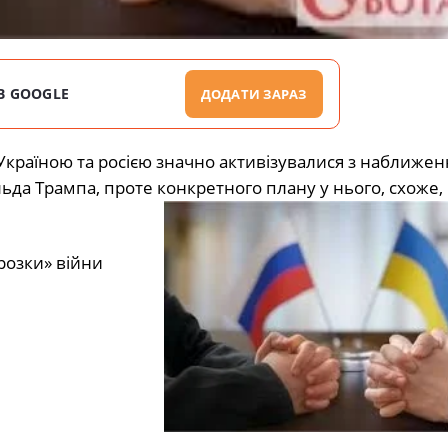
В GOOGLE
ДОДАТИ ЗАРАЗ
Україною та росією значно активізувалися з наближен
ьда Трампа, проте
конкретного плану у нього, схоже,
розки» війни