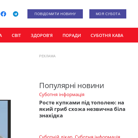
ПОВІДОМИТИ НОВИНУ
МОЯ СУБОТА
А
СВІТ
ЗДОРОВ’Я
ПОРАДИ
СУБОТНЯ КАВА
РЕКЛАМА
Популярні новини
Суботня інформація
Росте купками під тополею: на
який гриб схожа незвична біла
знахідка
Суботній лікар
,
Суботня інформація