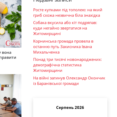
Росте купками під тополею: на який
гриб схожа незвична біла знахідка
Собака вкусила або кіт подряпав:
куди негайно звертатися на
Житомирщині
Корнинська громада провела в
останню путь Захисника Івана
Михальченка
у вона
иправити
Понад три тисячі новонароджених:
демографічна статистика
Житомирщини
На війні загинув Олександр Окончик
із Баранівської громади
Серпень 2026