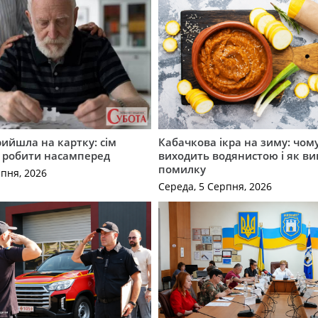
рийшла на картку: сім
Кабачкова ікра на зиму: чом
о робити насамперед
виходить водянистою і як в
помилку
рпня, 2026
Середа, 5 Серпня, 2026