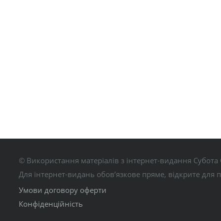
© Використання матеріалів з інтернет-видання Субота 
Для інтернет-видань обов’язкове пряме, відкрите для 
Умови договору оферти
Конфіденційність