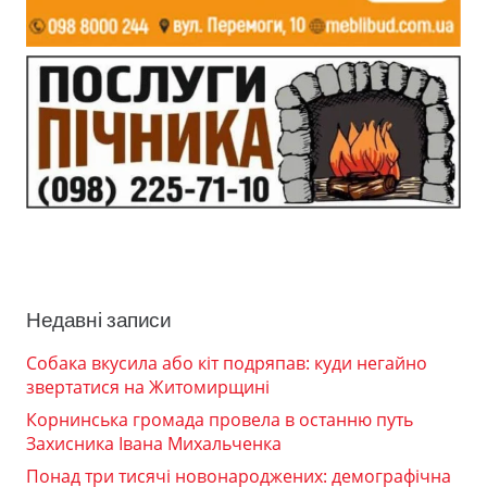
Недавні записи
Собака вкусила або кіт подряпав: куди негайно
звертатися на Житомирщині
Корнинська громада провела в останню путь
Захисника Івана Михальченка
Понад три тисячі новонароджених: демографічна