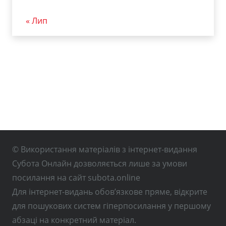
« Лип
© Використання матеріалів з інтернет-видання
Субота Онлайн дозволяється лише за умови
посилання на сайт subota.online
Для інтернет-видань обов’язкове пряме, відкрите
для пошукових систем гіперпосилання у першому
абзаці на конкретний матеріал.