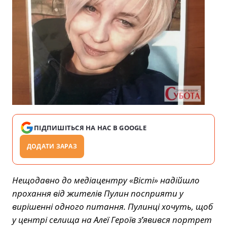
ПІДПИШІТЬСЯ НА НАС В GOOGLE
ДОДАТИ ЗАРАЗ
Нещодавно до медіацентру «Вісті» надійшло
прохання від жителів Пулин посприяти у
вирішенні одного питання. Пулинці хочуть, щоб
у центрі селища на Алеї Героїв зֹ’явився портрет