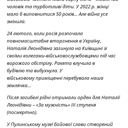
чоловік та турботливі діти. У 2022 р. жінці
мало б виповнитися 50 років… Але війна усе
змінила.
24 лютого, коли росія розпочала
повномасштабне вторгнення в Україну,
Наталія Леонідівна загинула на Київщині зі
своїми колегами-військовослужбовцями під час
ворожого обстрілу. Р
акета
влучила в
будівлю
та
вибухнула.
У
військовому
приміщенн
і
перебувала наша
землячка…
Після загибелі рідні отримали орден для Наталії
Леонідівни – «За мужність» ІІІ ступеня
(посмертно).
У Пулинському музеї бойової слави створений