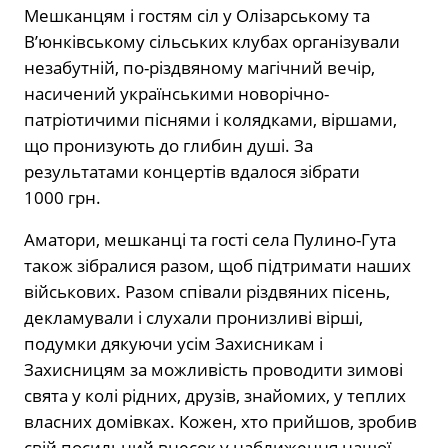
Мешканцям і гостям сіл у Олізарському та
В’юнківському сільських клубах організували
незабутній, по-різдвяному магічний вечір,
насичений українськими новорічно-
патріотичими піснями і колядками, віршами,
що пронизують до глибин душі. За
результатами концертів вдалося зібрати
1000 грн.
Аматори, мешканці та гості села Пулино-Гута
також зібралися разом, щоб підтримати наших
військових. Разом співали різдвяних пісень,
декламували і слухали пронизливі вірші,
подумки дякуючи усім Захисникам і
Захисницям за можливість проводити зимові
свята у колі рідних, друзів, знайомих, у теплих
власних домівках. Кожен, хто прийшов, зробив
свій посильний внесок у наближення нашої