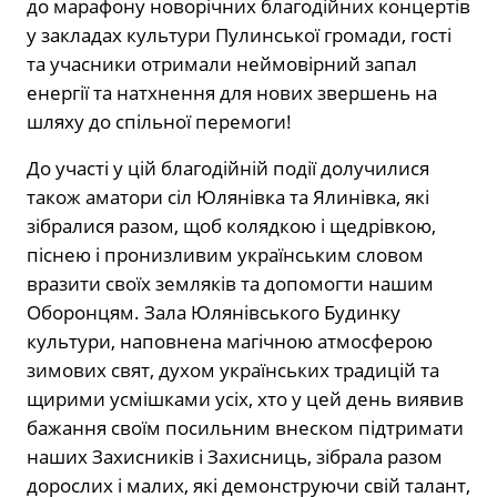
до марафону новорічних благодійних концертів
у закладах культури Пулинської громади, гості
та учасники отримали неймовірний запал
енергії та натхнення для нових звершень на
шляху до спільної перемоги!
До участі у цій благодійній події долучилися
також аматори сіл Юлянівка та Ялинівка, які
зібралися разом, щоб колядкою і щедрівкою,
піснею і пронизливим українським словом
вразити своїх земляків та допомогти нашим
Оборонцям. Зала Юлянівського Будинку
культури, наповнена магічною атмосферою
зимових свят, духом українських традицій та
щирими усмішками усіх, хто у цей день виявив
бажання своїм посильним внеском підтримати
наших Захисників і Захисниць, зібрала разом
дорослих і малих, які демонструючи свій талант,