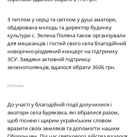
З теплом у серці та світлом у душі аматори,
обдарована молодь та директор будинку
культури с. Зелена Поляна також організували
для мешканців і гостей свого села благодійний
новорічно-різдвяний концерт на підтримку
ЗСУ. Завдяки активній підтримці
зеленополянців, вдалося зібрати 3606 грн.
РЕКЛАМА
До участі у благодійній події долучилися і
аматори села Буряківка, які зібралися разом,
щоб піснею і щирим українським словом
вразити своїх земляків та допомогти нашим
Оборонцям. Під час святкового дійства вдалося