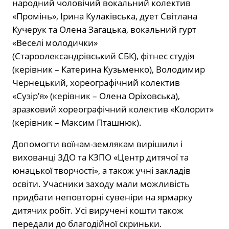
народний чоловічий вокальний колектив
«Промінь», Ірина Кулаківська, дует Світлана
Кучерук та Олена Загацька, вокальний гурт
«Веселі молодички»
(Староолександрівський СБК), фітнес студія
(керівник – Катерина Кузьменко), Володимир
Чернецький, хореографічний колектив
«Сузір’я» (керівник – Олена Оріховська),
зразковий хореографічний колектив «Колорит»
(керівник – Максим Пташнюк).
Допомогти воїнам-землякам вирішили і
вихованці ЗДО та КЗПО «Центр дитячої та
юнацької творчості», а також учні закладів
освіти. Учасники заходу мали можливість
придбати неповторні сувеніри на ярмарку
дитячих робіт. Усі виручені кошти також
передали до благодійної скриньки.