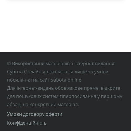
© Використання матеріалів з інтернет-видання
Субота Онлайн дозволяється лише за умови
посилання на сайт subota.online
Для інтернет-видань обов’язкове пряме, відкрите
для пошукових систем гіперпосилання у першому
абзаці на конкретний матеріал.
Умови договору оферти
Конфіденційність