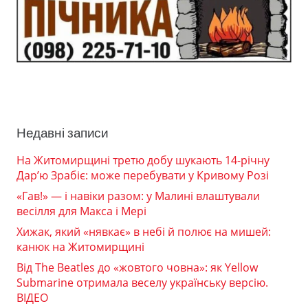
Недавні записи
На Житомирщині третю добу шукають 14-річну
Дар’ю Зрабіє: може перебувати у Кривому Розі
«Гав!» — і навіки разом: у Малині влаштували
весілля для Макса і Мері
Хижак, який «нявкає» в небі й полює на мишей:
канюк на Житомирщині
Від The Beatles до «жовтого човна»: як Yellow
Submarine отримала веселу українську версію.
ВІДЕО