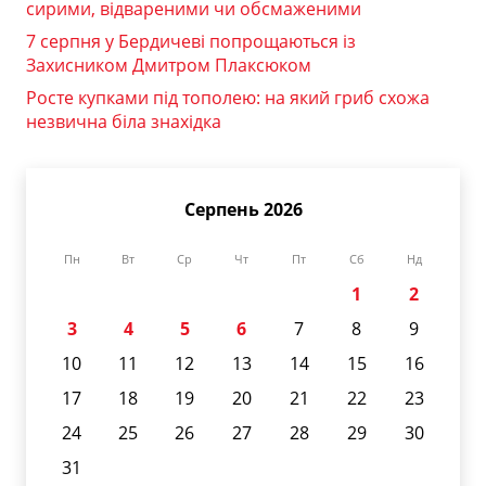
сирими, відвареними чи обсмаженими
7 серпня у Бердичеві попрощаються із
Захисником Дмитром Плаксюком
Росте купками під тополею: на який гриб схожа
незвична біла знахідка
Серпень 2026
Пн
Вт
Ср
Чт
Пт
Сб
Нд
1
2
3
4
5
6
7
8
9
10
11
12
13
14
15
16
17
18
19
20
21
22
23
24
25
26
27
28
29
30
31