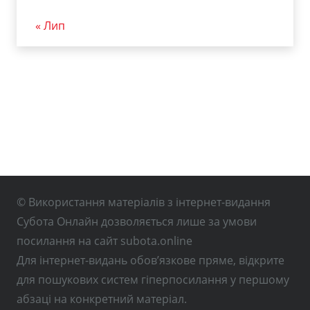
« Лип
© Використання матеріалів з інтернет-видання
Субота Онлайн дозволяється лише за умови
посилання на сайт subota.online
Для інтернет-видань обов’язкове пряме, відкрите
для пошукових систем гіперпосилання у першому
абзаці на конкретний матеріал.