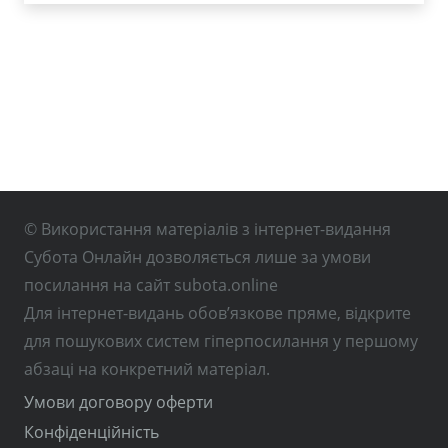
© Використання матеріалів з інтернет-видання
Субота Онлайн дозволяється лише за умови
посилання на сайт subota.online
Для інтернет-видань обов’язкове пряме, відкрите
для пошукових систем гіперпосилання у першому
абзаці на конкретний матеріал.
Умови договору оферти
Конфіденційність