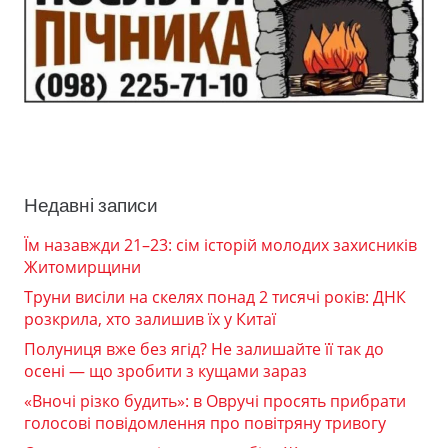
Недавні записи
Їм назавжди 21–23: сім історій молодих захисників
Житомирщини
Труни висіли на скелях понад 2 тисячі років: ДНК
розкрила, хто залишив їх у Китаї
Полуниця вже без ягід? Не залишайте її так до
осені — що зробити з кущами зараз
«Вночі різко будить»: в Овручі просять прибрати
голосові повідомлення про повітряну тривогу