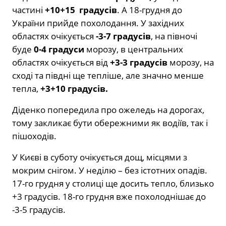
частині
+10+15 градусів
. А 18-грудня до
України прийде похолодання. У західних
областях очікується
-3-7 градусів
, на півночі
буде
0-4 градуси
морозу, в центральних
областях очікується від
+3-3 градусів
морозу, на
сході та півдні ще тепліше, але значно менше
тепла,
+3+10 градусів.
Діденко попередила про ожеледь на дорогах,
тому закликає бути обережними як водіїв, так і
пішоходів.
У Києві в суботу очікується дощ, місцями з
мокрим снігом. У неділю – без істотних опадів.
17-го грудня у столиці ще досить тепло, близько
+3 градусів. 18-го грудня вже похолоднішає до
-3-5 градусів.