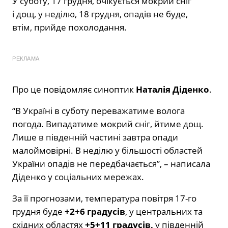
У суботу, 17 грудня, очікується мокрий сніг
і дощ, у неділю, 18 грудня, опадів не буде,
втім, прийде похолодання.
РЕКЛАМА
Про це повідомляє синоптик
Наталія Діденко
.
“В Україні в суботу переважатиме волога
погода. Випадатиме мокрий сніг, йтиме дощ.
Лише в південній частині завтра опади
малоймовірні. В неділю у більшості областей
України опадів не передбачається”, – написала
Діденко у соціальних мережах.
За її прогнозами, температура повітря 17-го
грудня буде
+2+6 градусів
, у центральних та
східних областях
+5+11 градусів,
у південній