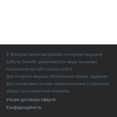
© Використання матеріалів з інтернет-видання
Субота Онлайн дозволяється лише за умови
посилання на сайт subota.online
Для інтернет-видань обов’язкове пряме, відкрите
для пошукових систем гіперпосилання у першому
абзаці на конкретний матеріал.
Умови договору оферти
Конфіденційність