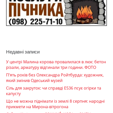
Недавні записи
У центрі Малина корова провалилася в люк: бетон
різали, арматуру відгинали три години. ФОТО
П’ять років без Олександра Ройтбурда: художник,
який змінив Одеський музей
Сіль для закруток: чи справді Е536 псує огірки та
капусту
Що не можна піднімати із землі 8 серпня: народні
прикмети на Мирона-вітрогона