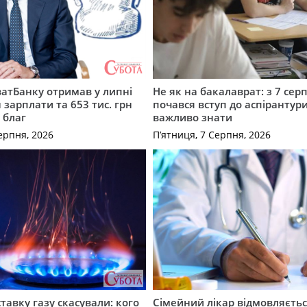
атБанку отримав у липні
Не як на бакалаврат: з 7 сер
 зарплати та 653 тис. грн
почався вступ до аспірантур
 благ
важливо знати
ерпня, 2026
П’ятниця, 7 Серпня, 2026
ставку газу скасували: кого
Сімейний лікар відмовляєть