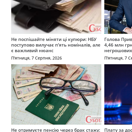
Не поспішайте міняти ці купюри: НБУ
Голова Прив
поступово вилучає п’ять номіналів, але
4,46 млн грн
є важливий нюанс
негрошових
П’ятниця, 7 Серпня, 2026
П’ятниця, 7 С
Не отримуєте пенсію через брак стажу:
Плату за до