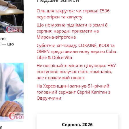
Сіль для закруток: чи справді Е536
псує огірки та капусту
Що не можна піднімати із землі 8
серпня: народні прикмети на
Мирона-вітрогона
пня
и — що
Суботній хіт-парад: COKAINÉ, KODI та
OMEN представили нову версію Cuba
Libre & Dolce Vita
Не поспішайте міняти ці купюри: НБУ
поступово вилучає п’ять номіналів,
але є важливий нюанс
На Херсонщині загинув 51-річний
головний сержант Сергій Капітан з
Овруччини
Серпень 2026
ся