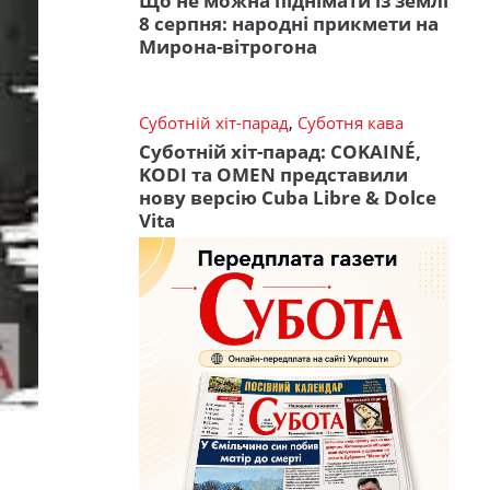
Що не можна піднімати із землі
8 серпня: народні прикмети на
Мирона-вітрогона
Суботній хіт-парад
,
Суботня кава
Суботній хіт-парад: COKAINÉ,
KODI та OMEN представили
нову версію Cuba Libre & Dolce
Vita